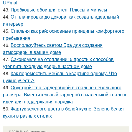
UPmall
43.
Пробковые обои для стен. Плюсы и минусы
44.
От планировки до декора: как создать идеальный
интерьер
45.
Спальня как рай: основные принципы комфортного
пребывания
46.
Воспользуйтесь светом Бра для создания
атмосферы в вашем доме
47.
Сэкономьте на отоплении: 5 простых способов
утеплить входную дверь в частном доме
48.
Как переместить мебель в квартире одному. Что
нужно учесть?
49.
Обустройство гардеробной в спальне небольшого
размера. Вместительный гардероб в маленькой спальне:
идеи для поддержания порядка
50.
Фартук зеленого цвета в белой кухне. Зелено белая
кухня в разных стилях
© 2026 Дизайн интерьера