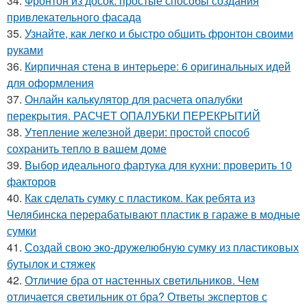
34.
Фронтон из досок: простые способы создания
привлекательного фасада
35.
Узнайте, как легко и быстро обшить фронтон своими
руками
36.
Кирпичная стена в интерьере: 6 оригинальных идей
для оформления
37.
Онлайн калькулятор для расчета опалубки
перекрытия. РАСЧЕТ ОПАЛУБКИ ПЕРЕКРЫТИЙ
38.
Утепление железной двери: простой способ
сохранить тепло в вашем доме
39.
Выбор идеального фартука для кухни: проверить 10
факторов
40.
Как сделать сумку с пластиком. Как ребята из
Челябинска перерабатывают пластик в гараже в модные
сумки
41.
Создай свою эко-дружелюбную сумку из пластиковых
бутылок и стяжек
42.
Отличие бра от настенных светильников. Чем
отличается светильник от бра? Ответы экспертов с