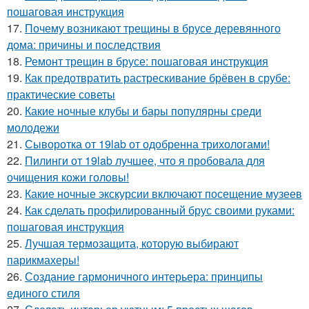
пошаговая инструкция
17.
Почему возникают трещины в брусе деревянного
дома: причины и последствия
18.
Ремонт трещин в брусе: пошаговая инструкция
19.
Как предотвратить растрескивание брёвен в срубе:
практические советы
20.
Какие ночные клубы и бары популярны среди
молодежи
21.
Сыворотка от 19lab от одобренна трихологами!
22.
Пилинги от 19lab лучшее, что я пробовала для
очищения кожи головы!
23.
Какие ночные экскурсии включают посещение музеев
24.
Как сделать профилированный брус своими руками:
пошаговая инструкция
25.
Лучшая термозащита, которую выбирают
парикмахеры!
26.
Создание гармоничного интерьера: принципы
единого стиля