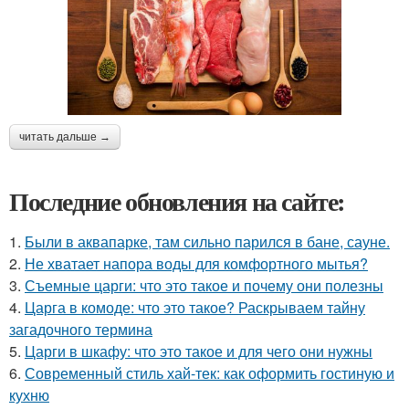
читать дальше →
Последние обновления на сайте:
1.
Были в аквапарке, там сильно парился в бане, сауне.
2.
Не хватает напора воды для комфортного мытья?
3.
Съемные царги: что это такое и почему они полезны
4.
Царга в комоде: что это такое? Раскрываем тайну
загадочного термина
5.
Царги в шкафу: что это такое и для чего они нужны
6.
Современный стиль хай-тек: как оформить гостиную и
кухню