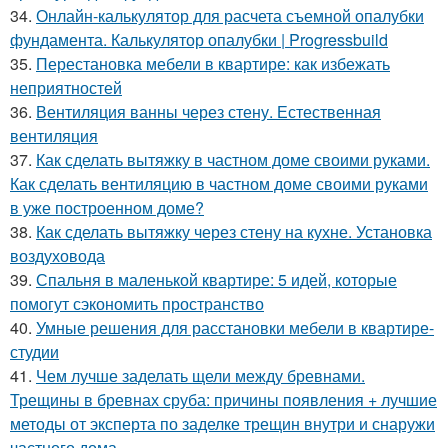
34.
Онлайн-калькулятор для расчета съемной опалубки
фундамента. Калькулятор опалубки | Progressbuild
35.
Перестановка мебели в квартире: как избежать
неприятностей
36.
Вентиляция ванны через стену. Естественная
вентиляция
37.
Как сделать вытяжку в частном доме своими руками.
Как сделать вентиляцию в частном доме своими руками
в уже построенном доме?
38.
Как сделать вытяжку через стену на кухне. Установка
воздуховода
39.
Спальня в маленькой квартире: 5 идей, которые
помогут сэкономить пространство
40.
Умные решения для расстановки мебели в квартире-
студии
41.
Чем лучше заделать щели между бревнами.
Трещины в бревнах сруба: причины появления + лучшие
методы от эксперта по заделке трещин внутри и снаружи
частного дома