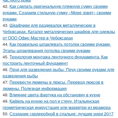
42.
Как сделать оригинальную пляжную сумку своими
руками. Создаем стильную сумку «Море зовет» своими
руками
43.
Шкафчики для раздевалок металлические в
Чебоксарах. Каталог металлических шкафов для одежды
от ООО Офис-Мастер в Чебоксарах
44.
Как правильно шпаклевать потолок своими руками.
Этапы шпаклевания потолка своими руками
45.
Технология монтажа ленточного фундамента. Как
построить ленточный фундамент
46.
Пруд для разведения рыбы. Пруд своими руками для
разведения рыбы
47.
Перевести люмены в люксы. Перевод люксов в
люмены. Полезная информация
48.
Влияние цвета фартука на обстановку в кухне
49.
Кафель на кухню на пол и стену. Итальянская
геометрическая инкрустация или маркетри из мрамора
50.
Создание гардеробной в спальне: лучшие идеи 2017