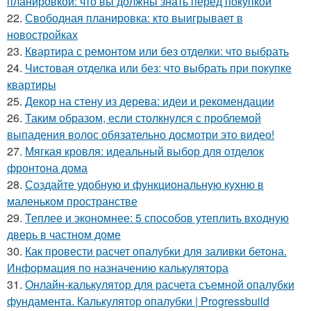
планировкой: что вы должны знать перед покупкой
22.
Свободная планировка: кто выигрывает в
новостройках
23.
Квартира с ремонтом или без отделки: что выбрать
24.
Чистовая отделка или без: что выбрать при покупке
квартиры
25.
Декор на стену из дерева: идеи и рекомендации
26.
Таким образом, если столкнулся с проблемой
выпадения волос обязательно досмотри это видео!
27.
Мягкая кровля: идеальный выбор для отделок
фронтона дома
28.
Создайте удобную и функциональную кухню в
маленьком пространстве
29.
Теплее и экономнее: 5 способов утеплить входную
дверь в частном доме
30.
Как провести расчет опалубки для заливки бетона.
Информация по назначению калькулятора
31.
Онлайн-калькулятор для расчета съемной опалубки
фундамента. Калькулятор опалубки | Progressbuild