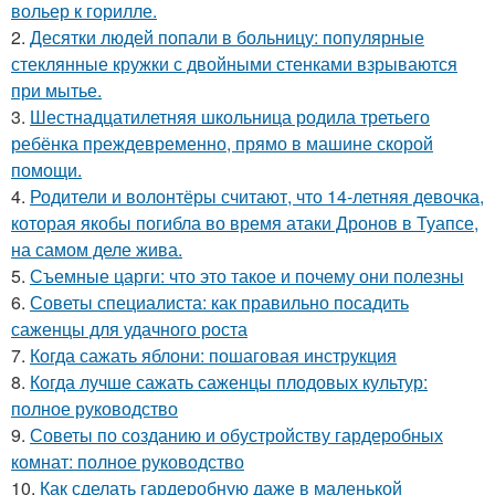
вольер к горилле.
2.
Десятки людей попали в больницу: популярные
стеклянные кружки с двойными стенками взрываются
при мытье.
3.
Шестнадцатилетняя школьница родила третьего
ребёнка преждевременно, прямо в машине скорой
помощи.
4.
Родители и волонтёры считают, что 14-летняя девочка,
которая якобы погибла во время атаки Дронов в Туапсе,
на самом деле жива.
5.
Съемные царги: что это такое и почему они полезны
6.
Советы специалиста: как правильно посадить
саженцы для удачного роста
7.
Когда сажать яблони: пошаговая инструкция
8.
Когда лучше сажать саженцы плодовых культур:
полное руководство
9.
Советы по созданию и обустройству гардеробных
комнат: полное руководство
10.
Как сделать гардеробную даже в маленькой