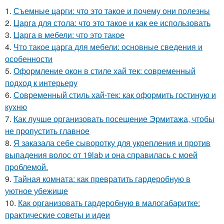
1.
Съемные царги: что это такое и почему они полезны
2.
Царга для стола: что это такое и как ее использовать
3.
Царга в мебели: что это такое
4.
Что такое царга для мебели: основные сведения и
особенности
5.
Оформление окон в стиле хай тек: современный
подход к интерьеру
6.
Современный стиль хай-тек: как оформить гостиную и
кухню
7.
Как лучше организовать посещение Эрмитажа, чтобы
не пропустить главное
8.
Я заказала себе сыворотку для укрепления и против
выпадения волос от 19lab и она справилась с моей
проблемой.
9.
Тайная комната: как превратить гардеробную в
уютное убежище
10.
Как организовать гардеробную в малогабаритке:
практические советы и идеи