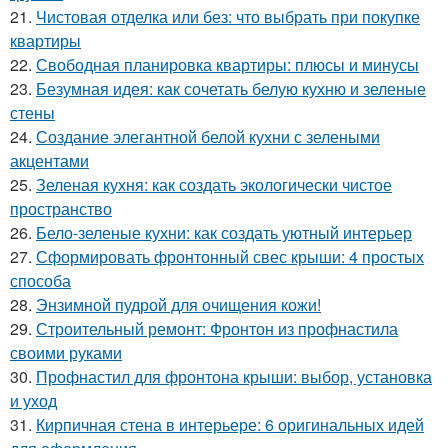
21.
Чистовая отделка или без: что выбрать при покупке
квартиры
22.
Свободная планировка квартиры: плюсы и минусы
23.
Безумная идея: как сочетать белую кухню и зеленые
стены
24.
Создание элегантной белой кухни с зелеными
акцентами
25.
Зеленая кухня: как создать экологически чистое
пространство
26.
Бело-зеленые кухни: как создать уютный интерьер
27.
Сформировать фронтонный свес крыши: 4 простых
способа
28.
Энзимной пудрой для очищения кожи!
29.
Строительный ремонт: Фронтон из профнастила
своими руками
30.
Профнастил для фронтона крыши: выбор, установка
и уход
31.
Кирпичная стена в интерьере: 6 оригинальных идей