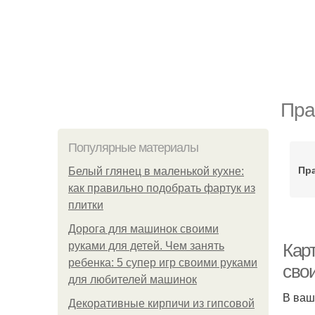
Пра
Популярные материалы
Пр
Белый глянец в маленькой кухне:
как правильно подобрать фартук из
плитки
Дорога для машинок своими
руками для детей. Чем занять
Карт
ребенка: 5 супер игр своими руками
сво
для любителей машинок
В ваш
Декоративные кирпичи из гипсовой