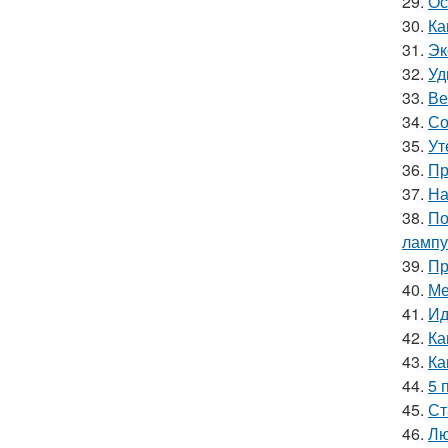
29.
Ос
30.
Ка
31.
Эк
32.
Уд
33.
Ве
34.
Со
35.
Ут
36.
Пр
37.
На
38.
По
лампу
39.
Пр
40.
Ме
41.
Ид
42.
Ка
43.
Ка
44.
5 
45.
Ст
46.
Лю