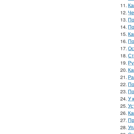
11.
Ка
12.
Че
13.
По
14.
По
15.
Ка
16.
По
17.
Ос
18.
Ст
19.
Ру
20.
Ка
21.
Ра
22.
По
23.
По
24.
У 
25.
Ус
26.
Ка
27.
Пр
28.
Уп