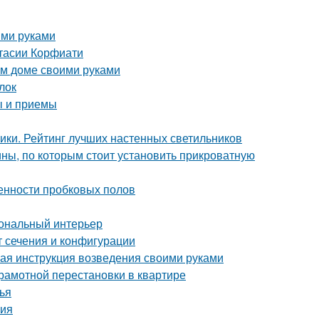
ими руками
стасии Корфиати
ом доме своими руками
лок
ы и приемы
ники. Рейтинг лучших настенных светильников
ны, по которым стоит установить прикроватную
енности пробковых полов
иональный интерьер
т сечения и конфигурации
ая инструкция возведения своими руками
грамотной перестановки в квартире
ья
ния