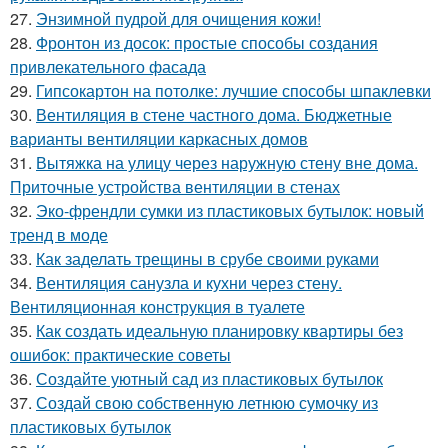
27.
Энзимной пудрой для очищения кожи!
28.
Фронтон из досок: простые способы создания
привлекательного фасада
29.
Гипсокартон на потолке: лучшие способы шпаклевки
30.
Вентиляция в стене частного дома. Бюджетные
варианты вентиляции каркасных домов
31.
Вытяжка на улицу через наружную стену вне дома.
Приточные устройства вентиляции в стенах
32.
Эко-френдли сумки из пластиковых бутылок: новый
тренд в моде
33.
Как заделать трещины в срубе своими руками
34.
Вентиляция санузла и кухни через стену.
Вентиляционная конструкция в туалете
35.
Как создать идеальную планировку квартиры без
ошибок: практические советы
36.
Создайте уютный сад из пластиковых бутылок
37.
Создай свою собственную летнюю сумочку из
пластиковых бутылок