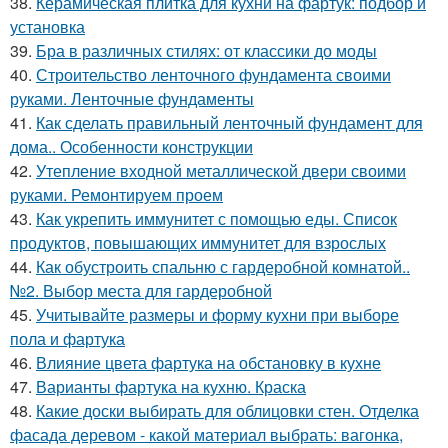
38.
Керамическая плитка для кухни на фартук: подбор и
установка
39.
Бра в различных стилях: от классики до моды
40.
Строительство ленточного фундамента своими
руками. Ленточные фундаменты
41.
Как сделать правильный ленточный фундамент для
дома.. Особенности конструкции
42.
Утепление входной металлической двери своими
руками. Ремонтируем проем
43.
Как укрепить иммунитет с помощью еды. Список
продуктов, повышающих иммунитет для взрослых
44.
Как обустроить спальню с гардеробной комнатой..
№2. Выбор места для гардеробной
45.
Учитывайте размеры и форму кухни при выборе
пола и фартука
46.
Влияние цвета фартука на обстановку в кухне
47.
Варианты фартука на кухню. Краска
48.
Какие доски выбирать для облицовки стен. Отделка
фасада деревом - какой материал выбрать: вагонка,