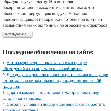
образуют глухую пленку. Это позволяет
беспрепятственно выходить излишкам влаги, что
обеспечивает циркуляцию воздуха. А главное —
надежно защищает поверхность потолочной плиты от
воздействия каких бы то ни было агрессивных факторов.
читать дальше →
Последние обновления на сайте:
1.
Агата муцениеце снова оказалась в центре
обсуждений из-за перемен в личной жизни.
2.
Две девушки решили провести фотосессию в лесу при
экстремально низких температурах, достигавших - 35
градусов.
3.
Царга в комоде: что это такое? Раскрываем тайну
загадочного термина
4.
Секреты успешной посадки саженцев: как вырастить
здоровые растения