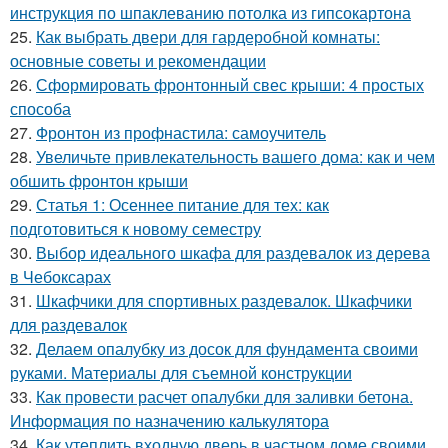
инструкция по шпаклеванию потолка из гипсокартона
25.
Как выбрать двери для гардеробной комнаты:
основные советы и рекомендации
26.
Сформировать фронтонный свес крыши: 4 простых
способа
27.
Фронтон из профнастила: самоучитель
28.
Увеличьте привлекательность вашего дома: как и чем
обшить фронтон крыши
29.
Статья 1: Осеннее питание для тех: как
подготовиться к новому семестру
30.
Выбор идеального шкафа для раздевалок из дерева
в Чебоксарах
31.
Шкафчики для спортивных раздевалок. Шкафчики
для раздевалок
32.
Делаем опалубку из досок для фундамента своими
руками. Материалы для съемной конструкции
33.
Как провести расчет опалубки для заливки бетона.
Информация по назначению калькулятора
34.
Как утеплить входную дверь в частном доме своими