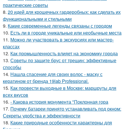
практические советы
8.
20 идей для крошечных гардеробных: как сделать их
функциональными и стильными
9.
Какие современные легенды связаны с городом
10.
Есть ли в городе уникальные или необычные места
11.
Можно ли участвовать в экскурсиях или мастер-
классах
12.
Как промышленность влияет на экономику города
13.
Советы по защите брус от трещин: эффективные
способы
14.
Нашла спасение для своих волос - маску с
кератином от бренда 19lab Professional.
15.
Как провести выходные в Москве: маршруты для
всех вкусов
16.
- Какова история монумента "Поклонная гора
17.
Почему батареи принято устанавливать под окном:
Секреты удобства и эффективности
18.
Какие природные особенности характерны для