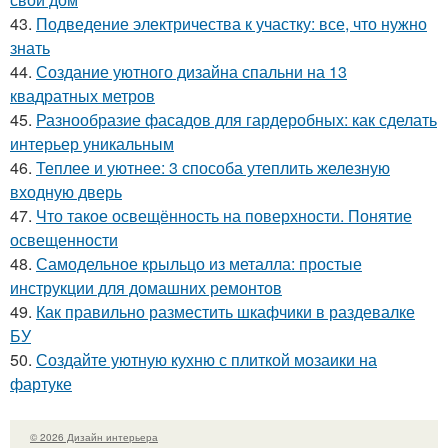
43.
Подведение электричества к участку: все, что нужно
знать
44.
Создание уютного дизайна спальни на 13
квадратных метров
45.
Разнообразие фасадов для гардеробных: как сделать
интерьер уникальным
46.
Теплее и уютнее: 3 способа утеплить железную
входную дверь
47.
Что такое освещённость на поверхности. Понятие
освещенности
48.
Самодельное крыльцо из металла: простые
инструкции для домашних ремонтов
49.
Как правильно разместить шкафчики в раздевалке
БУ
50.
Создайте уютную кухню с плиткой мозаики на
фартуке
© 2026 Дизайн интерьера