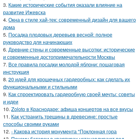
3.
Какие исторические события оказали влияние на
развитие Ижевска
4.
Окна в стиле хай-тек: современный дизайн для вашего
дома
5.
Посадка плодовых деревьев весной: полное
руководство для начинающих
6.
Древние стены и современные высотки: исторические
и современные достопримечательности Москвы
7.
Все правила посадки молодой яблони: пошаговая
инструкция
8.
20 идей для крошечных гардеробных: как сделать их
функциональными и стильными
9.
Как спроектировать гардеробную своей мечты: советы
и идеи
10.
Zoloto в Краснодаре: афиша концертов на все вкусы
11.
Как устранить трещины в древесине: простые
способы своими руками
12.
- Какова история монумента "Поклонная гора
13.
Почему батареи в квартирах устанавливают под