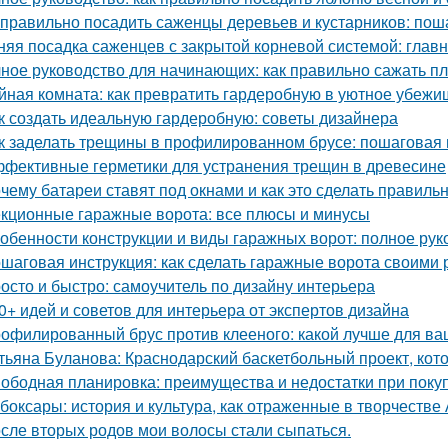
 правильно посадить саженцы деревьев и кустарников: пош
няя посадка саженцев с закрытой корневой системой: глав
ное руководство для начинающих: как правильно сажать п
йная комната: как превратить гардеробную в уютное убежи
к создать идеальную гардеробную: советы дизайнера
к заделать трещины в профилированном брусе: пошаговая 
фективные герметики для устранения трещин в древесине
чему батареи ставят под окнами и как это сделать правиль
кционные гаражные ворота: все плюсы и минусы
обенности конструкции и виды гаражных ворот: полное рук
шаговая инструкция: как сделать гаражные ворота своими 
осто и быстро: самоучитель по дизайну интерьера
0+ идей и советов для интерьера от экспертов дизайна
офилированный брус против клееного: какой лучше для ва
тьяна Буланова: Краснодарский баскетбольный проект, кот
ободная планировка: преимущества и недостатки при поку
боксары: история и культура, как отраженные в творчестве
сле вторых родов мои волосы стали сыпаться.