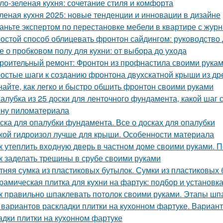
ло-зеленая кухня: сочетание стиля и комфорта
леная кухня 2025: новые тенденции и инновации в дизайне
аньте экспертом по перестановке мебели в квартире с ж
остой способ облицевать фронтон сайдингом: руководство
е о пробковом полу для кухни: от выбора до ухода
роительный ремонт: Фронтон из профнастила своими рука
остые шаги к созданию фронтона двухскатной крыши из д
найте, как легко и быстро обшить фронтон своими руками
алубка из 25 доски для ленточного фундамента, какой шаг
ну пиломатериала
ска для опалубки фундамента. Все о досках для опалубки
кой гидроизол лучше для крыши. Особенности материала
к утеплить входную дверь в частном доме своими руками. П
к заделать трещины в срубе своими руками
тняя сумка из пластиковых бутылок. Сумки из пластиковых 
рамическая плитка для кухни на фартук: подбор и установк
к правильно шпаклевать потолок своими руками. Этапы шп
 вариантов раскладки плитки на кухонном фартуке. Вариант
адки плитки на кухонном фартуке