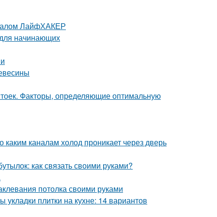
урналом ЛайфХАКЕР
 для начинающих
ми
ревесины
 стоек. Факторы, определяющие оптимальную
о каким каналам холод проникает через дверь
бутылок: как связать своими руками?
а
аклевания потолка своими руками
ы укладки плитки на кухне: 14 вариантов