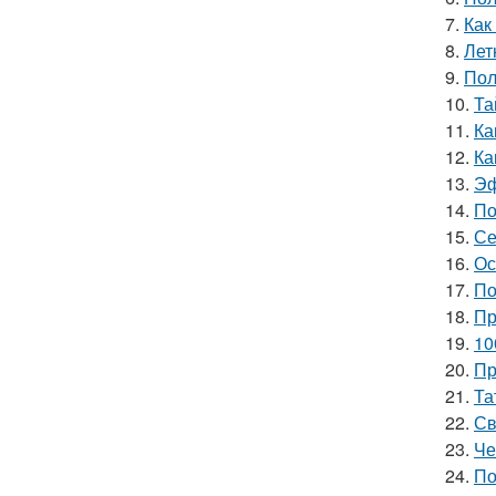
7.
Как
8.
Лет
9.
Пол
10.
Та
11.
Ка
12.
Ка
13.
Эф
14.
По
15.
Се
16.
Ос
17.
По
18.
Пр
19.
10
20.
Пр
21.
Та
22.
Св
23.
Че
24.
По