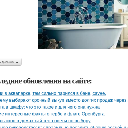
ь дальше →
ледние обновления на сайте:
и в аквапарке, там сильно парился в бане, сауне.
ему выбирают срочный выкуп вместо долгих продаж через 
га в шкафу: что это такое и для чего она нужна
ие интересные факты о гербе и флаге Оренбурга
ль окон в домах хай тек: советы по выбору
ное руководство: как правильно посадить яблоню весной и