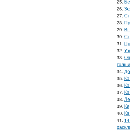
25.
Бе
26.
Зе
27.
Ст
28.
Пр
29.
Вс
30.
Ст
31.
Пр
32.
Уз
33.
Оп
толщи
34.
До
35.
Ка
36.
Ка
37.
Ка
38.
Ле
39.
Ке
40.
Ка
41.
14
раскл