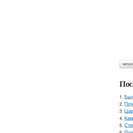
читат
Пос
1.
Был
2.
Поч
3.
Цар
4.
Как
5.
Сти
6.
Пол