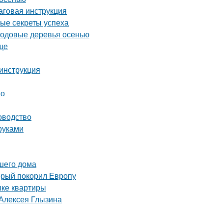
аговая инструкция
ные секреты успеха
лодовые деревья осенью
ще
инструкция
но
оводство
руками
шего дома
орый покорил Европу
пке квартиры
 Алексея Глызина