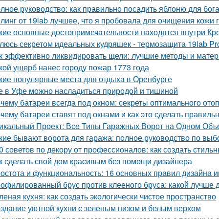
лное руководство: как правильно посадить яблоню для бог
линг от 19lab лучшее, что я пробовала для очищения кожи 
кие основные достопримечательности находятся внутри Кр
люсь секретом идеальных кудряшек - термозащита 19lab Pro
к эффективно ликвидировать щели: лучшие методы и мате
кой ущерб нанес городу пожар 1773 года
кие популярные места для отдыха в Оренбурге
е в Уфе можно насладиться природой и тишиной
чему батареи всегда под окном: секреты оптимального ото
чему батареи ставят под окнами и как это сделать правиль
икальный Проект: Все Типы Гаражных Ворот на Одном Объ
кие бывают ворота для гаража: полное руководство по выб
0 советов по декору от профессионалов: как создать стиль
к сделать свой дом красивым без помощи дизайнера
остота и функциональность: 16 основных правил дизайна 
офилированный брус против клееного бруса: какой лучше 
леная кухня: как создать экологически чистое пространство
здание уютной кухни с зеленым низом и белым верхом