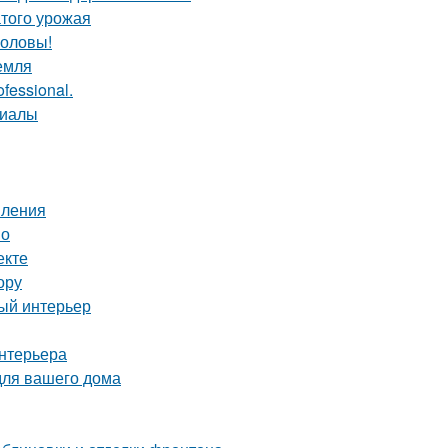
атого урожая
головы!
емля
fessional.
риалы
пления
но
екте
ору
ный интерьер
интерьера
для вашего дома