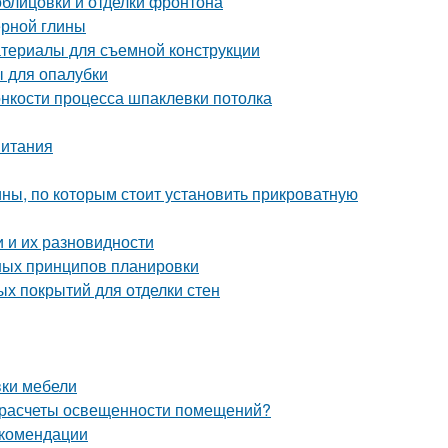
блицовки и отделки фронтона
ерной глины
атериалы для съемной конструкции
 для опалубки
онкости процесса шпаклевки потолка
питания
ны, по которым стоит установить прикроватную
 и их разновидности
ных принципов планировки
ых покрытий для отделки стен
вки мебели
 расчеты освещенности помещений?
екомендации