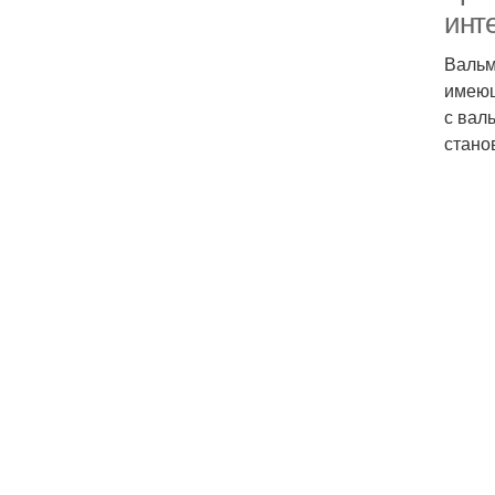
инт
Вальм
имеющ
с вал
стано