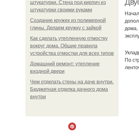
Дву
штукатурки. Стена под кирпич из
штукатурки своими руками
Начал
допол
Создание кружек из полимерной
дома,
глины. Делаем кружку с зайкой
экспл
Как сделать утепленную отмостку
вокруг дома. Общие правила
Уклад
устройства отмостки для всех типов
По ст
Домашний ремонт: утепление
ленто
входной двери
Чем отделать стены на даче внутри.
Бюджетная отделка дачного дома
внутри