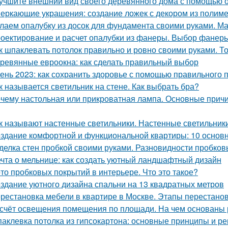
учшите внешний вид своего деревянного дома с помощью о
еркающие украшения: создание ложек с декором из полим
лаем опалубку из досок для фундамента своими руками. М
оектирование и расчет опалубки из фанеры. Выбор фанеры
к шпаклевать потолок правильно и ровно своими руками. Т
ревянные евроокна: как сделать правильный выбор
ень 2023: как сохранить здоровье с помощью правильного 
к называется светильник на стене. Как выбрать бра?
чему настольная или прикроватная лампа. Основные причи
к называют настенные светильники. Настенные светильники
здание комфортной и функциональной квартиры: 10 основ
делка стен пробкой своими руками. Разновидности пробков
чта о мельнице: как создать уютный ландшафтный дизайн
то пробковых покрытий в интерьере. Что это такое?
здание уютного дизайна спальни на 13 квадратных метров
рестановка мебели в квартире в Москве. Этапы перестано
счёт освещения помещения по площади. На чем основаны
аклевка потолка из гипсокартона: основные принципы и р