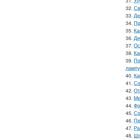
31.
Ул
32.
Св
33.
Де
34.
Пр
35.
Ка
36.
Де
37.
Ос
38.
Ка
39.
По
лампу
40.
Ка
41.
Со
42.
От
43.
Ме
44.
Фо
45.
Со
46.
Пе
47.
Ра
48.
Шп