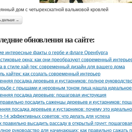
янный дом с четырехскатной вальмовой кровлей
ь дальше →
ледние обновления на сайте:
ие интересные факты о гербе и флаге Оренбурга
стиковые окна: как они преобразуют современный интерье
а в стиле хай-тек: современный дизайн для вашего дома
ль хайтек: как создать современный интерьер
енняя посадка деревьев и кустарников: полное руководств
орьбе с прыщами и неровным тоном лица нашла идеальное с
енняя посадка деревьев: пошаговая инструкция
 правильно посадить саженцы деревьев и кустарников: пош
нняя посадка деревьев и кустарников: почему это идеальн
п-14 эффективных советов: что делать для успеха
к правильно высадить рассаду в открытый грунт: пошагова
лное руководство для начинающих: как правильно сажать 