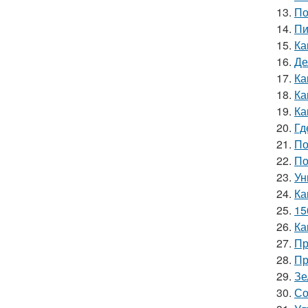
13.
По
14.
Пи
15.
Ка
16.
Де
17.
Ка
18.
Ка
19.
Ка
20.
Гд
21.
По
22.
По
23.
Ун
24.
Ка
25.
15
26.
Ка
27.
Пр
28.
Пр
29.
Зе
30.
Со