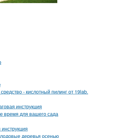
р
о
редство - кислотный пилинг от 19lab.
аговая инструкция
ое время для вашего сада
я инструкция
плодовые деревья осенью