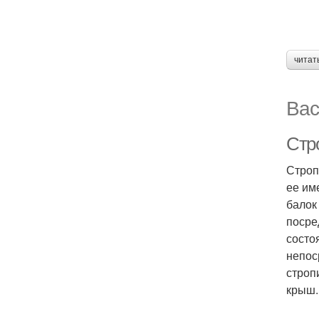
читат
Вас
Стр
Строп
ее им
балок
посре
состо
непос
строп
крыш.