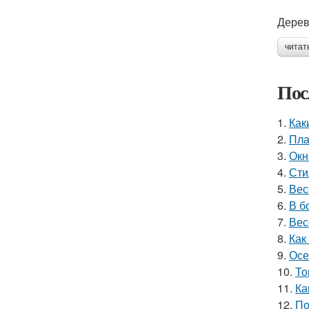
Дерев
читат
Пос
1.
Как
2.
Пла
3.
Окн
4.
Сти
5.
Вес
6.
В б
7.
Вес
8.
Как
9.
Осе
10.
То
11.
Ка
12.
По