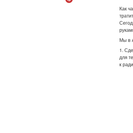
Как ч
трати
Сегод
рукам
Мы в 
1. Сд
для т
к рад