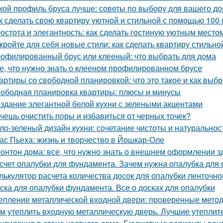
кой профиль бруса лучше: советы по выбору для вашего д
к сделать свою квартиру уютной и стильной с помощью 100 
остота и элегантность: как сделать гостиную уютным место
кройте для себя новые стили: как сделать квартиру стильно
офилированный брус или клееный: что выбрать для дома
е, что нужно знать о клееном профилированном брусе
артиры со свободной планировкой: что это такое и как выбр
ободная планировка квартиры: плюсы и минусы
здание элегантной белой кухни с зелеными акцентами
чешь очистить поры и избавиться от черных точек?
ло-зеленый дизайн кухни: сочетание чистоты и натуральнос
ас Пьеха: жизнь и творчество в Йошкар-Оле
онтон дома: все, что нужно знать о внешнем оформлении з
счет опалубки для фундамента. Зачем нужна опалубка для 
лькулятор расчета количества досок для опалубки ленточн
ска для опалубки фундамента. Все о досках для опалубки
епление металлической входной двери: проверенные мето
м утеплить входную металлическую дверь. Лучшие утеплит