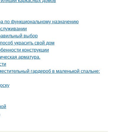
тиляции каркасных домов
ра по функциональному назначению
обслуживании
правильный выбор
пособ украсить свой дом
обенности конструкции
ическая арматура.
сти
местительный гардероб в маленькой спальне:
оску
ной
ь