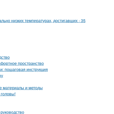
льно низких температурах, достигавших - 35
дство
мфортное пространство
и: пошаговая инструкция
ву
ие материалы и методы
 головы!
 руководство