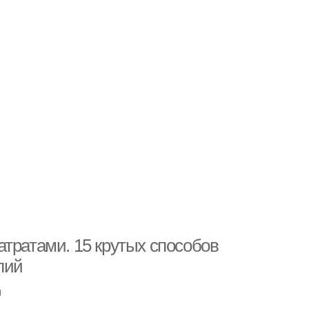
тратами. 15 крутых способов
лий
u