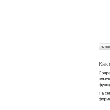
читат
Как
Совре
помещ
функц
На се
форма