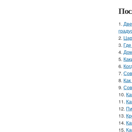
Пос
1.
Две
граду
2.
Цар
3.
Где
4.
Дом
5.
Как
6.
Ког
7.
Сов
8.
Как
9.
Сов
10.
Ка
11.
Ка
12.
Пи
13.
Кр
14.
Ка
15.
Ка