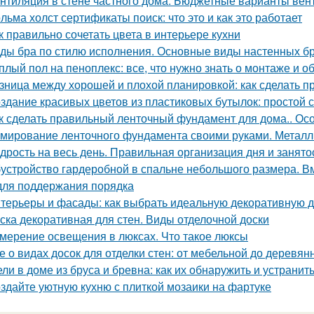
нтиляция в стене частного дома. Бюджетные варианты вен
льма холст сертификаты поиск: что это и как это работает
к правильно сочетать цвета в интерьере кухни
ды бра по стилю исполнения. Основные виды настенных б
плый пол на пеноплекс: все, что нужно знать о монтаже и 
зница между хорошей и плохой планировкой: как сделать 
здание красивых цветов из пластиковых бутылок: простой с
к сделать правильный ленточный фундамент для дома.. Ос
мирование ленточного фундамента своими руками. Металл
дрость на весь день. Правильная организация дня и занято
устройство гардеробной в спальне небольшого размера. В
для поддержания порядка
терьеры и фасады: как выбрать идеальную декоративную д
ска декоративная для стен. Виды отделочной доски
мерение освещения в люксах. Что такое люксы
е о видах досок для отделки стен: от мебельной до деревян
ли в доме из бруса и бревна: как их обнаружить и устранит
здайте уютную кухню с плиткой мозаики на фартуке