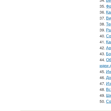
34.
Ве
35.
Фо
36.
Ка
37.
Ви
38.
Те
39.
Ра
40.
Со
41.
Ка
42.
Ар
43.
Бо
44.
Об
идеи 
45.
Ин
46.
До
47.
Из
48.
Вс
49.
Ще
50.
Со