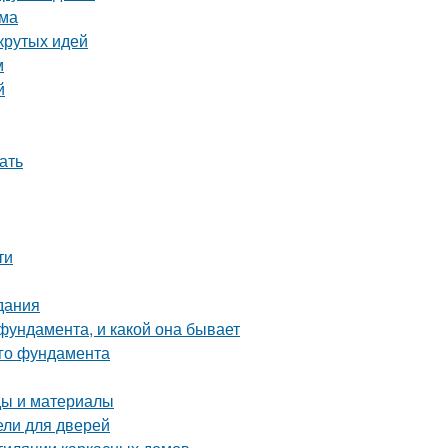
ома
крутых идей
м
й
ать
ти
дания
фундамента, и какой она бывает
ого фундамента
ды и материалы
ели для дверей