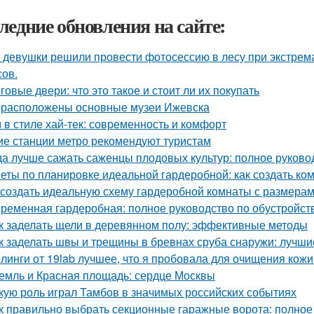
ледние обновления на сайте:
 девушки решили провести фотосессию в лесу при экстрема
сов.
говые двери: что это такое и стоит ли их покупать
 расположены основные музеи Ижевска
 в стиле хай-тек: современность и комфорт
ие станции метро рекомендуют туристам
да лучше сажать саженцы плодовых культур: полное руково
еты по планировке идеальной гардеробной: как создать ко
 создать идеальную схему гардеробной комнаты с размерам
ременная гардеробная: полное руководство по обустройст
к заделать щели в деревянном полу: эффективные методы
к заделать швы и трещины в бревнах сруба снаружи: лучш
линги от 19lab лучшее, что я пробовала для очищения кожи
емль и Красная площадь: сердце Москвы
кую роль играл Тамбов в значимых российских событиях
к правильно выбрать секционные гаражные ворота: полное