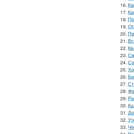
16.
Ка
17.
Ка
18.
Пр
19.
От
20.
Пр
21.
Вс
22.
Кв
23.
Св
24.
Со
25.
Хо
26.
Бе
27.
Ст
28.
Фр
29.
Ра
30.
Ка
31.
До
32.
Ут
33.
Че