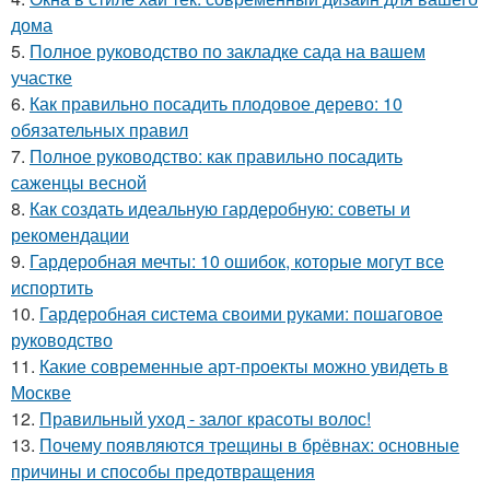
дома
5.
Полное руководство по закладке сада на вашем
участке
6.
Как правильно посадить плодовое дерево: 10
обязательных правил
7.
Полное руководство: как правильно посадить
саженцы весной
8.
Как создать идеальную гардеробную: советы и
рекомендации
9.
Гардеробная мечты: 10 ошибок, которые могут все
испортить
10.
Гардеробная система своими руками: пошаговое
руководство
11.
Какие современные арт-проекты можно увидеть в
Москве
12.
Правильный уход - залог красоты волос!
13.
Почему появляются трещины в брёвнах: основные
причины и способы предотвращения