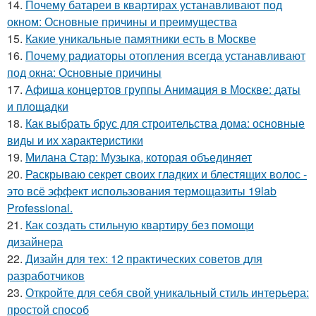
14.
Почему батареи в квартирах устанавливают под
окном: Основные причины и преимущества
15.
Какие уникальные памятники есть в Москве
16.
Почему радиаторы отопления всегда устанавливают
под окна: Основные причины
17.
Афиша концертов группы Анимация в Москве: даты
и площадки
18.
Как выбрать брус для строительства дома: основные
виды и их характеристики
19.
Милана Стар: Музыка, которая объединяет
20.
Раскрываю секрет своих гладких и блестящих волос -
это всё эффект использования термощазиты 19lab
Professional.
21.
Как создать стильную квартиру без помощи
дизайнера
22.
Дизайн для тех: 12 практических советов для
разработчиков
23.
Откройте для себя свой уникальный стиль интерьера:
простой способ