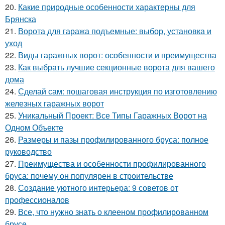
20.
Какие природные особенности характерны для
Брянска
21.
Ворота для гаража подъемные: выбор, установка и
уход
22.
Виды гаражных ворот: особенности и преимущества
23.
Как выбрать лучшие секционные ворота для вашего
дома
24.
Сделай сам: пошаговая инструкция по изготовлению
железных гаражных ворот
25.
Уникальный Проект: Все Типы Гаражных Ворот на
Одном Объекте
26.
Размеры и пазы профилированного бруса: полное
руководство
27.
Преимущества и особенности профилированного
бруса: почему он популярен в строительстве
28.
Создание уютного интерьера: 9 советов от
профессионалов
29.
Все, что нужно знать о клееном профилированном
брусе