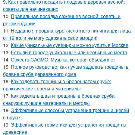
9.
Как правильно посадить плодовые деревья весной:
советы для начинающих
10.
Правильная посадка саженцев весной: советы и
рекомендации
11.
Недавно я прошла курс кислотного пилинга для лица
от 19lab, и не могу сдержать свои эмоции!
12.
Какие уникальные сувениры можно купить в Москве
13.
Есть ли в городе уникальные или необычные места
14.
Оркестр CAGMO: Музыка, которая объединяет
15.
Полное руководство: как лучше заделать трещины в
бревне сруба деревянного дома
16.
Как заделать трещины в бревенчатом срубе:
практические советы и материалы
17.
Как заделать швы и трещины в бревнах сруба
снаружи: лучшие материалы и методы
18.
Эффективные способы устранения трещин и щелей
в брусе
19.
Эффективные герметики для устранения трещин в
древесине