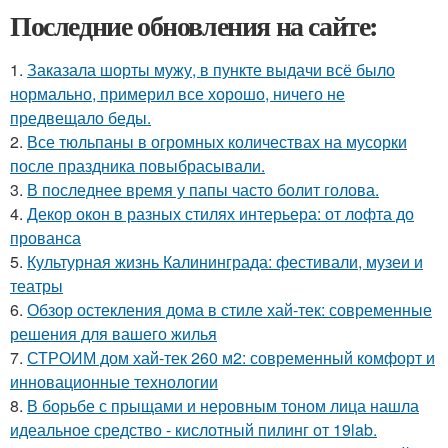
Последние обновления на сайте:
1.
Заказала шорты мужу, в пункте выдачи всё было
нормально, примерил все хорошо, ничего не
предвещало беды.
2.
Все тюльпаны в огромных количествах на мусорки
после праздника повыбрасывали.
3.
В последнее время у папы часто болит голова.
4.
Декор окон в разных стилях интерьера: от лофта до
прованса
5.
Культурная жизнь Калининграда: фестивали, музеи и
театры
6.
Обзор остекления дома в стиле хай-тек: современные
решения для вашего жилья
7.
СТРОИМ дом хай-тек 260 м2: современный комфорт и
инновационные технологии
8.
В борьбе с прыщами и неровным тоном лица нашла
идеальное средство - кислотный пилинг от 19lab.