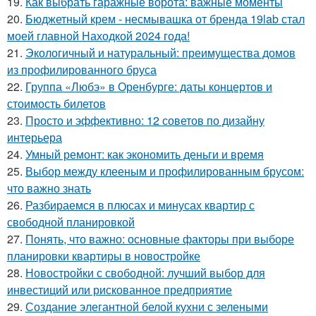
19.
Как выбрать гаражные ворота: важные моменты
20.
Бюджетный крем - несмывашка от бренда 19lab стал
моей главной Находкой 2024 года!
21.
Экологичный и натуральный: преимущества домов
из профилированного бруса
22.
Группа «Любэ» в Оренбурге: даты концертов и
стоимость билетов
23.
Просто и эффективно: 12 советов по дизайну
интерьера
24.
Умный ремонт: как экономить деньги и время
25.
Выбор между клееным и профилированным брусом:
что важно знать
26.
Разбираемся в плюсах и минусах квартир с
свободной планировкой
27.
Понять, что важно: основные факторы при выборе
планировки квартиры в новостройке
28.
Новостройки с свободной: лучший выбор для
инвестиций или рискованное предприятие
29.
Создание элегантной белой кухни с зелеными