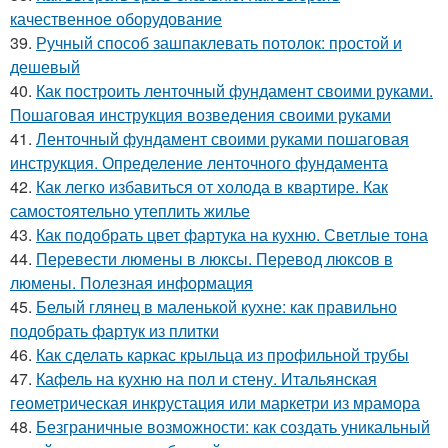
качественное оборудование
39.
Ручный способ зашпаклевать потолок: простой и
дешевый
40.
Как построить ленточный фундамент своими руками.
Пошаговая инструкция возведения своими руками
41.
Ленточный фундамент своими руками пошаговая
инструкция. Определение ленточного фундамента
42.
Как легко избавиться от холода в квартире. Как
самостоятельно утеплить жилье
43.
Как подобрать цвет фартука на кухню. Светлые тона
44.
Перевести люмены в люксы. Перевод люксов в
люмены. Полезная информация
45.
Белый глянец в маленькой кухне: как правильно
подобрать фартук из плитки
46.
Как сделать каркас крыльца из профильной трубы
47.
Кафель на кухню на пол и стену. Итальянская
геометрическая инкрустация или маркетри из мрамора
48.
Безграничные возможности: как создать уникальный