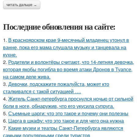
читать дальше →
Последние обновления на сайте:
1.
В красноярском крае 9-месячный младенец утонул в
ванне, пока его мама слушала музыку и танцевала на
кухне.
2.
Родители и волонтёры считают, что 14-летняя девочка,
которая якобы погибла во время атаки Дронов в Туапсе,
на самом деле жива.
3.
Девочки, подскажите пожалуйста, может кто
сталкивался с такой ситуацией ….
4.
Житель Санкт-петербурга проснулся ночью от сильной
боли в ноге, обнаружив, что его укусила супруга.
5.
Съемные царги: что это такое и почему они полезны
6.
Царга в шкафу: что это такое и для чего она нужна
7.
Какие музеи и театры Санкт-Петербурга являются
самыми популярными среди туристов