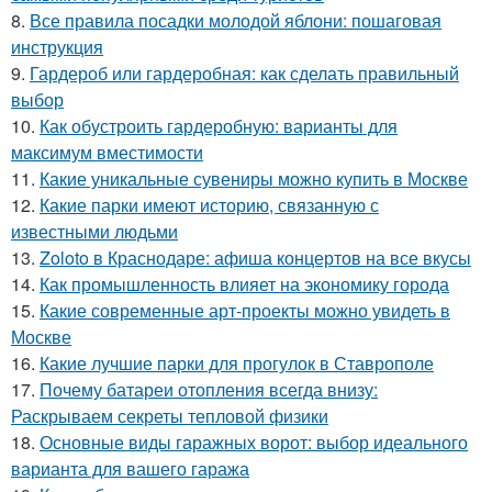
8.
Все правила посадки молодой яблони: пошаговая
инструкция
9.
Гардероб или гардеробная: как сделать правильный
выбор
10.
Как обустроить гардеробную: варианты для
максимум вместимости
11.
Какие уникальные сувениры можно купить в Москве
12.
Какие парки имеют историю, связанную с
известными людьми
13.
Zoloto в Краснодаре: афиша концертов на все вкусы
14.
Как промышленность влияет на экономику города
15.
Какие современные арт-проекты можно увидеть в
Москве
16.
Какие лучшие парки для прогулок в Ставрополе
17.
Почему батареи отопления всегда внизу:
Раскрываем секреты тепловой физики
18.
Основные виды гаражных ворот: выбор идеального
варианта для вашего гаража