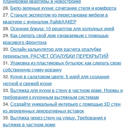
планировки квартиры в новостройке
26.
Бело-зеленые кухни: сочетание стиля и комфорта
27.
Станьте экспертом по перестановке мебели в
квартире с журналом ЛайфХАКЕР
28.
Осенние блюда: 10 рецептов для холодных дней
29.
Как сделать свой дом узнаваемым с помощью
красивого фронтона
30.
Онлайн калькулятор для расчета опалубки
перекрытия. РАСЧЕТ ОПАЛУБКИ ПЕРЕКРЫТИЙ
31.
Упаковка из пластиковых бутылок: как сделать свою
собственную сумку-корзину
32.
Кухня в салатовом цвете: 5 идей для создания
уютной и свежей кухни
33.
Вытяжка для кухни в стену в частном доме. Нормы и
требования к кухонным вытяжным системам
34.
Создайте уникальный интерьер с помощью 3D стен
из деревянных декоративных вставок
35.
Вытяжка через стену на улицу. Требования к
вытяжке в частном доме