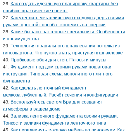
36.
Как создать идеальную планировку квартиры без
ошибок: практические советы
37.
Как утеплить металлическую входную дверь своими
руками: простой способ сэкономить на энергии
38.
Какие бывают настенные светильники. Особенности
и преимущества
39.
Технология правильного шпаклевания потолка из
гипсокартона. Что нужно знать, приступая к шпаклевке
40.
Пробковые обои для стен. Плюсы и минусы
41.
Фундамент под дом своими руками пошаговая
инструкция. Типовая схема монолитного плитного
фундамента
42.
Как сделать ленточный фундамент
мелкозаглубленный. Расчёт сечения и конфигурации
43.
Воспользуйтесь светом Бра для создания
атмосферы в вашем доме
44.
Заливка ленточного фундамента своими руками.
Тонкости заливки фундамента ленточного типа
45.
Как передвинуть тяжелую мебель по линолеуму. Как