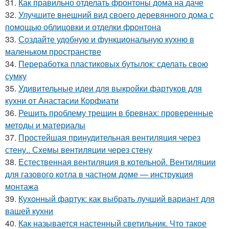
31.
Как правильно отделать фронтоны дома на даче
32.
Улучшите внешний вид своего деревянного дома с
помощью облицовки и отделки фронтона
33.
Создайте удобную и функциональную кухню в
маленьком пространстве
34.
Переработка пластиковых бутылок: сделать свою
сумку
35.
Удивительные идеи для выкройки фартуков для
кухни от Анастасии Корфиати
36.
Решить проблему трещин в бревнах: проверенные
методы и материалы
37.
Простейшая принудительная вентиляция через
стену.. Схемы вентиляции через стену
38.
Естественная вентиляция в котельной. Вентиляции
для газового котла в частном доме — инструкция
монтажа
39.
Кухонный фартук: как выбрать лучший вариант для
вашей кухни
40.
Как называется настенный светильник. Что такое