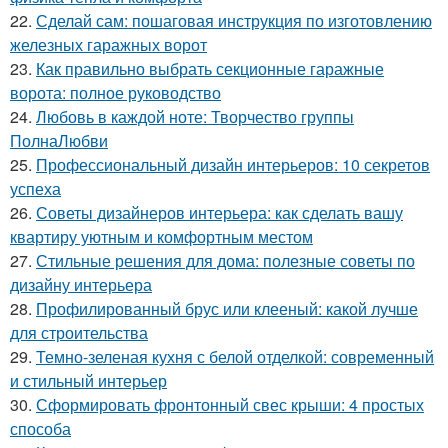
22.
Сделай сам: пошаговая инструкция по изготовлению
железных гаражных ворот
23.
Как правильно выбрать секционные гаражные
ворота: полное руководство
24.
Любовь в каждой ноте: Творчество группы
ПолнаЛюбви
25.
Профессиональный дизайн интерьеров: 10 секретов
успеха
26.
Советы дизайнеров интерьера: как сделать вашу
квартиру уютным и комфортным местом
27.
Стильные решения для дома: полезные советы по
дизайну интерьера
28.
Профилированный брус или клееный: какой лучше
для строительства
29.
Темно-зеленая кухня с белой отделкой: современный
и стильный интерьер
30.
Сформировать фронтонный свес крыши: 4 простых
способа