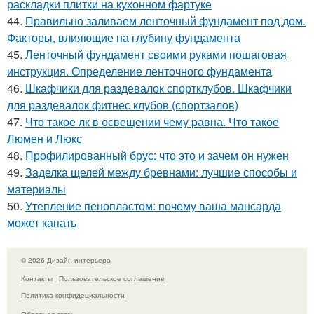
раскладки плитки на кухонном фартуке
44.
Правильно заливаем ленточный фундамент под дом.
Факторы, влияющие на глубину фундамента
45.
Ленточный фундамент своими руками пошаговая
инструкция. Определение ленточного фундамента
46.
Шкафчики для раздевалок спортклубов. Шкафчики
для раздевалок фитнес клубов (спортзалов)
47.
Что такое лк в освещении чему равна. Что такое
Люмен и Люкс
48.
Профилированный брус: что это и зачем он нужен
49.
Заделка щелей между бревнами: лучшие способы и
материалы
50.
Утепление пенопластом: почему ваша мансарда
может капать
© 2026 Дизайн интерьера
Контакты
Пользовательское соглашение
Политика конфидециальности
Обратная связь