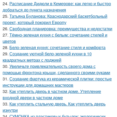
24.
Расписание Дидюли в Кемерове: как легко и быстро
добраться до пункта назначения
25.
Татьяна Буланова: Краснодарский баскетбольный
проект, который покорил Европу
26.
Свободная планировка: преимущества и недостатки
27.
Тёмно-зеленая кухня с белым: сочетание стилей и
цветов
28.
Бело-зеленая кухня: сочетание стиля и комфорта
29.
Создание уютной бело-зеленой кухни в 10
квадратных метрах с лоджией
30.
Увеличьте привлекательность своего дома с
помощью фронтона крыши, сделанного своими руками
31.
Создание фартука из керамической плитки: простые
инструкции для домашних мастеров
32.
Как утеплить дверь в частном доме. Утепление
входной двери в частном доме
33.
Как утеплить стальную дверь. Как утеплить дверь
изнутри
34.
СУМОЧКА из пластиковых бутылок: экологически