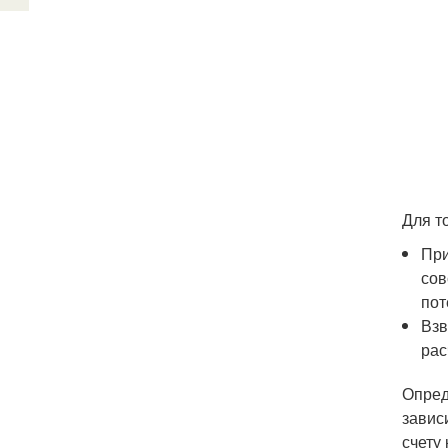
Для т
При
сов
пот
Взв
рас
Опред
завис
счету