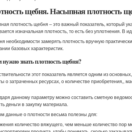
тность щебня. Насыпная плотность ще
ная плотность щебня – это важный показатель, который ука
вается изначальная плотность, то есть без уплотнения. В 
ня необходимости замерять плотность вручную практически
ании базовых характеристик.
м нужно знать плотность щебня?
ствительности этот показатель является одним из основны
ты о затраченных ресурсах, о количестве приобретения,, ма
даря данному параметру можно составить сметную ведомо
ть деньги в закупку материала.
ом данные о плотности весьма полезны для:
жения количество вяжущего, чем меньше количество пор м
нспортировки продукта, чтобы понимать, сколько заказыват