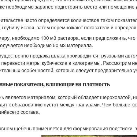
же необходимо заранее подготовить место или помещение 
оительстве часто определяется количествов таком показател
, глубину ислоя, затем перемножают показатели и определя
меру, необходимо 100 м3 раствора, если предположить, что 
 получается необходимо 50 м3 материала.
ущественно продажа шлака производится грузовыми автомоби
 перевести метры кубические в килограммы. Рассмотрим не
ительных особенностей, которые следует предварительно у
вные показатели, влияющие на плотность
ь является материалом, который обладает шероховатой, н
дит к образованию пустот между гранулами. Чем больше ко
ийвсего состава.
овном щебень применяется для формирования подстилки, з