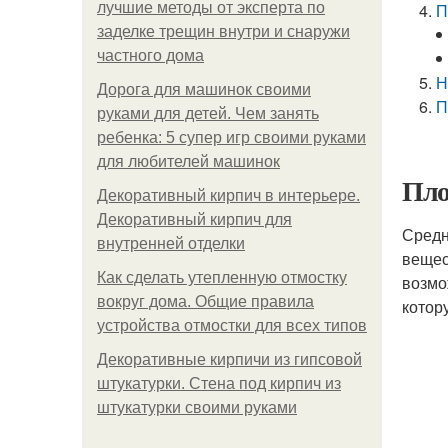
лучшие методы от эксперта по
П
заделке трещин внутри и снаружи
частного дома
Н
Дорога для машинок своими
П
руками для детей. Чем занять
ребенка: 5 супер игр своими руками
для любителей машинок
Пло
Декоративный кирпич в интерьере.
Декоративный кирпич для
Средн
внутренней отделки
вещес
Как сделать утепленную отмостку
возмо
вокруг дома. Общие правила
котор
устройства отмостки для всех типов
Декоративные кирпичи из гипсовой
штукатурки. Стена под кирпич из
штукатурки своими руками