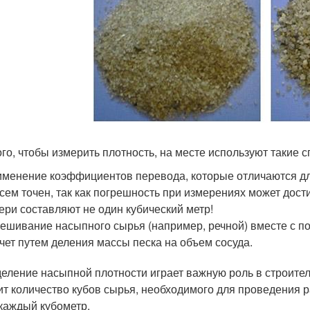
ого, чтобы измерить плотность, на месте используют такие 
менение коэффициентов перевода, которые отличаются дл
сем точен, так как погрешность при измерениях может дост
ери составляют не один кубический метр!
ешивание насыпного сырья (например, речной) вместе с п
чет путем деления массы песка на объем сосуда.
еление насыпной плотности играет важную роль в строитель
ит количество кубов сырья, необходимого для проведения ра
 каждый кубометр.