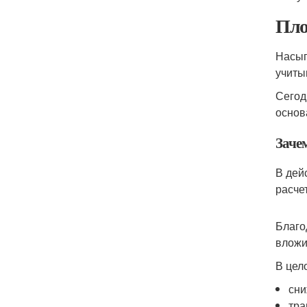
Пло
Насып
учиты
Сегод
основ
Заче
В дей
расче
Благо
вложи
В цел
сни
тра