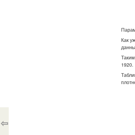
Парам
Как у
данны
Таким
1920.
Табли
плотн
⇦