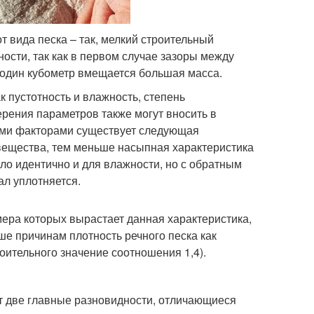
т вида песка – так, мелкий строительный
ости, так как в первом случае зазоры между
 один кубометр вмещается большая масса.
к пустотность и влажность, степень
ерения параметров также могут вносить в
ыми факторами существует следующая
вещества, тем меньше насыпная характеристика
ло идентично и для влажности, но с обратным
ал уплотняется.
мера которых вырастает данная характеристика,
ше причинам плотность речного песка как
оительного значение соотношения 1,4).
ет две главные разновидности, отличающиеся