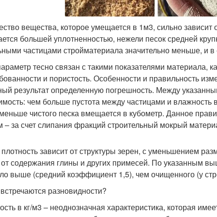
ество вещества, которое умещается в 1м3, сильно зависит о
ается большей уплотненностью, нежели песок средней крупн
ьными частицами стройматериала значительно меньше, и в
параметр тесно связан с такими показателями материала, ка
бованности и пористость. Особенности и правильность изм
ный результат определенную погрешность. Между указанн
имость: чем больше пустота между частицами и влажность 
 меньше чистого песка вмещается в кубометр. Данное прави
м – за счет слипания фракций строительный мокрый матери
 плотность зависит от структуры зерен, с уменьшением раз
 от содержания глины и других примесей. По указанным вы
ло выше (средний коэффициент 1,5), чем очищенного (у стр
 встречаются разновидности?
ость в кг/м3 – неоднозначная характеристика, которая име