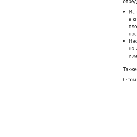
опред
Ист
в к
пло
пос
Нас
но 
изм
Также
О том