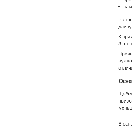
так
В стр
длину
К при
3, то
Преим
нужно
отлич
Осно
Щебен
приво
меньш
В осн