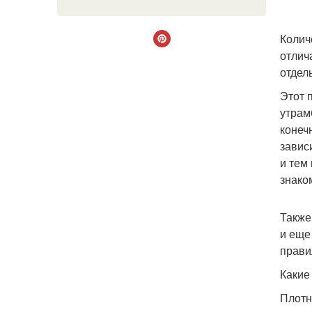
Колич
отлич
отдел
Этот 
утрам
конеч
завис
и тем
знако
Также
и еще
прави
Какие
Плотн