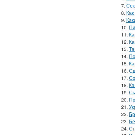
7.
Сек
8.
Как
9.
Как
10.
Пи
11.
Ка
12.
Ка
13.
Та
14.
По
15.
Ка
16.
Сд
17.
Со
18.
Ка
19.
Сы
20.
Пр
21.
Ук
22.
Бр
23.
Бе
24.
Ст