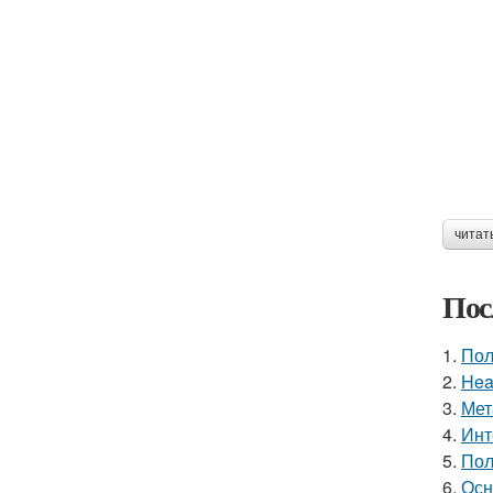
читат
Пос
1.
Пол
2.
Hea
3.
Мет
4.
Инт
5.
Пол
6.
Осн