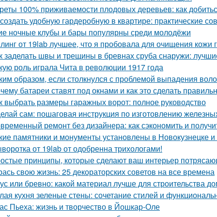
реты 100% приживаемости плодовых деревьев: как добитьс
 создать удобную гардеробную в квартире: практические со
ие ночные клубы и бары популярны среди молодёжи
линг от 19lab лучшее, что я пробовала для очищения кожи 
к заделать швы и трещины в бревнах сруба снаружи: лучш
кую роль играла Чита в революции 1917 года
ким образом, если столкнулся с проблемой выпадения воло
чему батареи ставят под окнами и как это сделать правиль
к выбрать размеры гаражных ворот: полное руководство
елай сам: пошаговая инструкция по изготовлению железны
временный ремонт без дизайнера: как сэкономить и получи
кие памятники и монументы установлены в Новокузнецке и
воротка от 19lab от одобренна трихологами!
остые принципы, которые сделают ваш интерьер потрясающ
рась свою жизнь: 25 декораторских советов на все времена
ус или бревно: какой материал лучше для строительства д
лая кухня зеленые стены: сочетание стилей и функциональ
ас Пьеха: жизнь и творчество в Йошкар-Оле