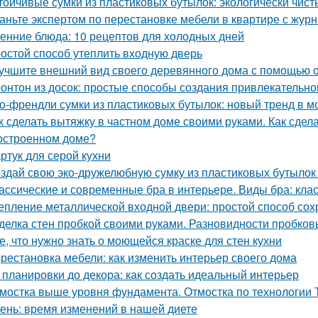
тойчивые сумки из пластиковых бутылок: экологически чис
аньте экспертом по перестановке мебели в квартире с ж
енние блюда: 10 рецептов для холодных дней
остой способ утеплить входную дверь
учшите внешний вид своего деревянного дома с помощью о
онтон из досок: простые способы создания привлекательн
о-френдли сумки из пластиковых бутылок: новый тренд в м
к сделать вытяжку в частном доме своими руками. Как сдел
остроенном доме?
ртук для серой кухни
здай свою эко-дружелюбную сумку из пластиковых бутылок 
ассические и современные бра в интерьере. Виды бра: кл
епление металлической входной двери: простой способ сох
делка стен пробкой своими руками. Разновидности пробков
е, что нужно знать о моющейся краске для стен кухни
рестановка мебели: как изменить интерьер своего дома
 планировки до декора: как создать идеальный интерьер
мостка выше уровня фундамента. Отмостка по технологии
ень: время изменений в нашей диете