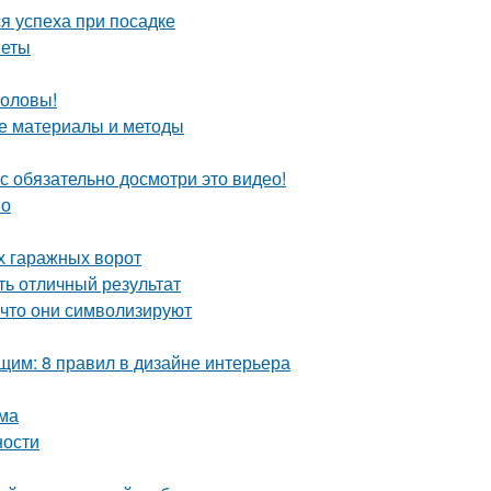
я успеха при посадке
веты
головы!
ие материалы и методы
с обязательно досмотри это видео!
но
х гаражных ворот
ть отличный результат
 что они символизируют
им: 8 правил в дизайне интерьера
ома
ности