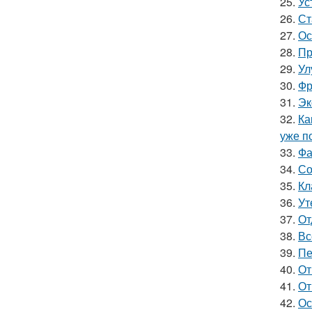
25.
Ус
26.
Ст
27.
Ос
28.
Пр
29.
Ул
30.
Фр
31.
Эк
32.
Ка
уже п
33.
Фа
34.
Со
35.
Кл
36.
Ут
37.
От
38.
Вс
39.
Пе
40.
От
41.
От
42.
Ос