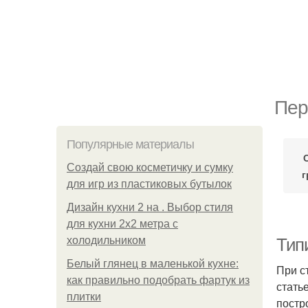
Пер
Популярные материалы
Создай свою косметичку и сумку
г
для игр из пластиковых бутылок
Дизайн кухни 2 на . Выбор стиля
для кухни 2х2 метра с
холодильником
Тип
Белый глянец в маленькой кухне:
При с
как правильно подобрать фартук из
стать
плитки
постр