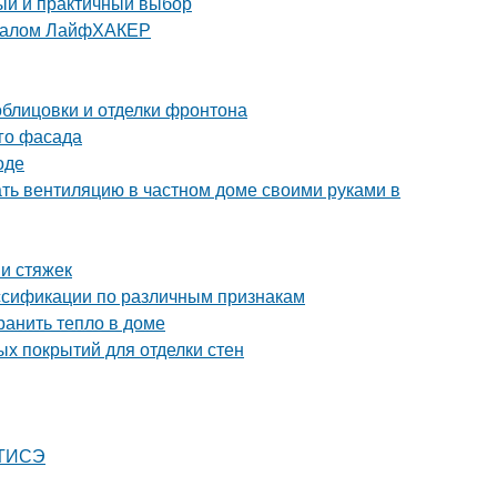
тый и практичный выбор
урналом ЛайфХАКЕР
блицовки и отделки фронтона
ого фасада
оде
ать вентиляцию в частном доме своими руками в
и стяжек
ассификации по различным признакам
ранить тепло в доме
ых покрытий для отделки стен
 ТИСЭ