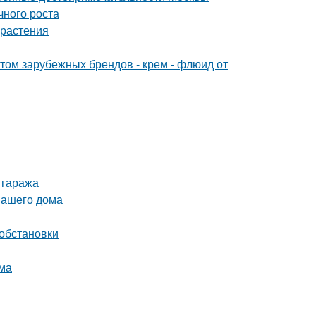
чного роста
 растения
м зарубежных брендов - крем - флюид от
 гаража
вашего дома
 обстановки
ома