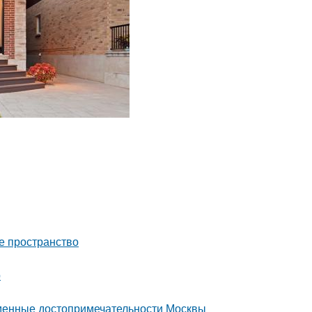
е пространство
р
еменные достопримечательности Москвы