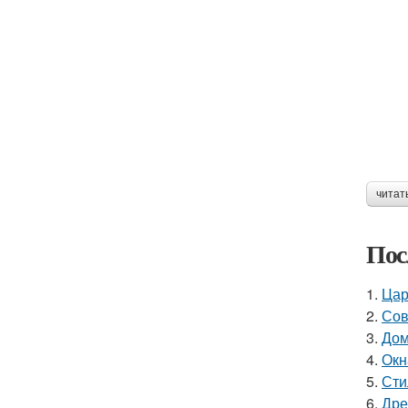
читат
Пос
1.
Цар
2.
Сов
3.
Дом
4.
Окн
5.
Сти
6.
Дре