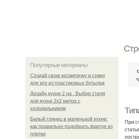
Стр
Популярные материалы
Создай свою косметичку и сумку
г
для игр из пластиковых бутылок
Дизайн кухни 2 на . Выбор стиля
для кухни 2х2 метра с
холодильником
Тип
Белый глянец в маленькой кухне:
При с
как правильно подобрать фартук из
стать
плитки
постр