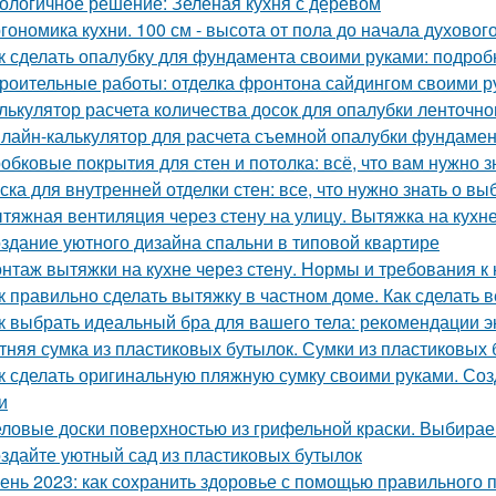
ологичное решение: Зеленая кухня с деревом
гономика кухни. 100 см - высота от пола до начала духовог
к сделать опалубку для фундамента своими руками: подро
роительные работы: отделка фронтона сайдингом своими р
лькулятор расчета количества досок для опалубки ленточн
лайн-калькулятор для расчета съемной опалубки фундамента
обковые покрытия для стен и потолка: всё, что вам нужно з
ска для внутренней отделки стен: все, что нужно знать о вы
тяжная вентиляция через стену на улицу. Вытяжка на кухн
здание уютного дизайна спальни в типовой квартире
нтаж вытяжки на кухне через стену. Нормы и требования 
к правильно сделать вытяжку в частном доме. Как сделать 
к выбрать идеальный бра для вашего тела: рекомендации э
тняя сумка из пластиковых бутылок. Сумки из пластиковых 
к сделать оригинальную пляжную сумку своими руками. Со
и
ловые доски поверхностью из грифельной краски. Выбирае
здайте уютный сад из пластиковых бутылок
ень 2023: как сохранить здоровье с помощью правильного 