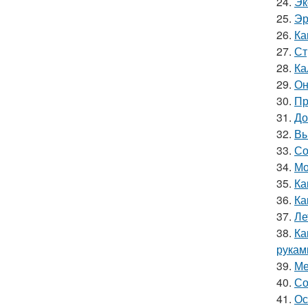
24.
Эк
25.
Эр
26.
Ка
27.
Ст
28.
Ка
29.
Он
30.
Пр
31.
До
32.
Вы
33.
Со
34.
Мо
35.
Ка
36.
Ка
37.
Ле
38.
Ка
рукам
39.
Ме
40.
Со
41.
Ос