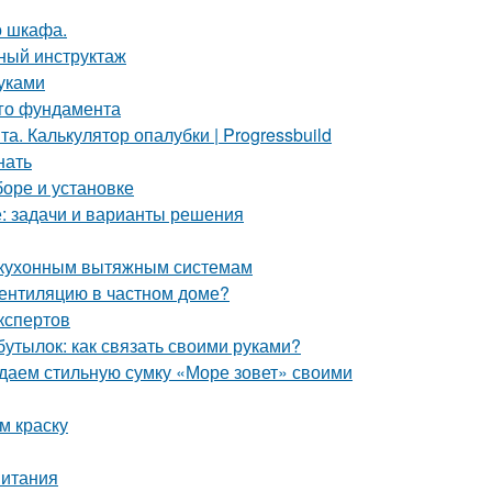
о шкафа.
бный инструктаж
уками
ого фундамента
. Калькулятор опалубки | Progressbuild
нать
боре и установке
е: задачи и варианты решения
к кухонным вытяжным системам
вентиляцию в частном доме?
кспертов
бутылок: как связать своими руками?
здаем стильную сумку «Море зовет» своими
м краску
питания