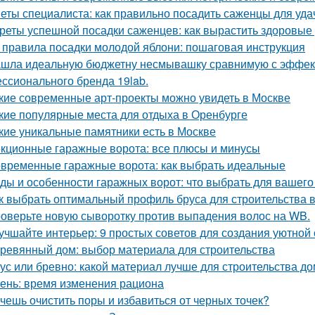
еты специалиста: как правильно посадить саженцы для уда
реты успешной посадки саженцев: как вырастить здоровые
 правила посадки молодой яблони: пошаговая инструкция
шла идеальную бюджетну несмывашку сравнимую с эффекто
ссионального бренда 19lab.
кие современные арт-проекты можно увидеть в Москве
кие популярные места для отдыха в Оренбурге
кие уникальные памятники есть в Москве
кционные гаражные ворота: все плюсы и минусы
временные гаражные ворота: как выбрать идеальные
ды и особенности гаражных ворот: что выбрать для вашего
к выбрать оптимальный профиль бруса для строительства 
оверьте новую сыворотку против выпадения волос на WB.
учшайте интерьер: 9 простых советов для создания уютной
ревянный дом: выбор материала для строительства
ус или бревно: какой материал лучше для строительства д
ень: время изменения рациона
чешь очистить поры и избавиться от черных точек?