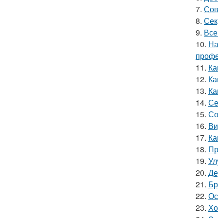
7.
Сов
8.
Сек
9.
Все
10.
На
профе
11.
Ка
12.
Ка
13.
Ка
14.
Се
15.
Со
16.
Ви
17.
Ка
18.
Пр
19.
Ул
20.
Де
21.
Бр
22.
Ос
23.
Хо