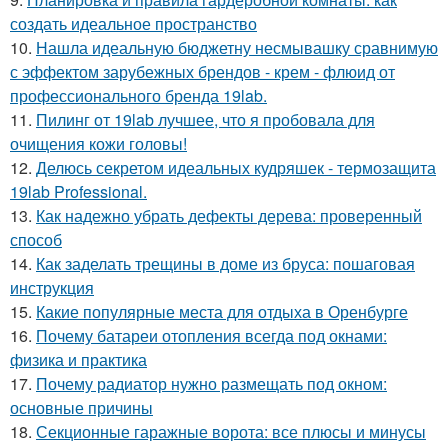
создать идеальное пространство
10.
Нашла идеальную бюджетну несмывашку сравнимую
с эффектом зарубежных брендов - крем - флюид от
профессионального бренда 19lab.
11.
Пилинг от 19lab лучшее, что я пробовала для
очищения кожи головы!
12.
Делюсь секретом идеальных кудряшек - термозащита
19lab Professional.
13.
Как надежно убрать дефекты дерева: проверенный
способ
14.
Как заделать трещины в доме из бруса: пошаговая
инструкция
15.
Какие популярные места для отдыха в Оренбурге
16.
Почему батареи отопления всегда под окнами:
физика и практика
17.
Почему радиатор нужно размещать под окном:
основные причины
18.
Секционные гаражные ворота: все плюсы и минусы