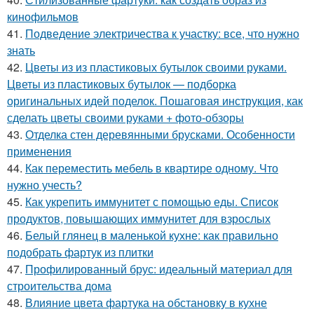
кинофильмов
41.
Подведение электричества к участку: все, что нужно
знать
42.
Цветы из из пластиковых бутылок своими руками.
Цветы из пластиковых бутылок — подборка
оригинальных идей поделок. Пошаговая инструкция, как
сделать цветы своими руками + фото-обзоры
43.
Отделка стен деревянными брусками. Особенности
применения
44.
Как переместить мебель в квартире одному. Что
нужно учесть?
45.
Как укрепить иммунитет с помощью еды. Список
продуктов, повышающих иммунитет для взрослых
46.
Белый глянец в маленькой кухне: как правильно
подобрать фартук из плитки
47.
Профилированный брус: идеальный материал для
строительства дома
48.
Влияние цвета фартука на обстановку в кухне