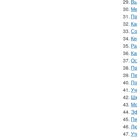
29.
Вы
30.
Ме
31.
Пр
32.
Ка
33.
Со
34.
Ке
35.
Ра
36.
Ка
37.
Ос
38.
Пр
39.
Пе
40.
По
41.
Уч
42.
Шк
43.
Мо
44.
Эф
45.
Пе
46.
Лю
47.
Ут