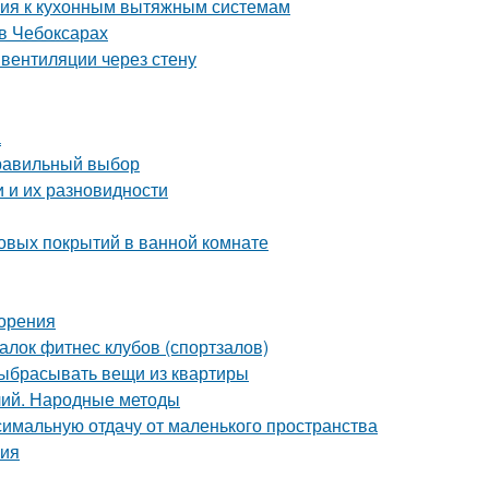
ания к кухонным вытяжным системам
в Чебоксарах
вентиляции через стену
а
правильный выбор
 и их разновидности
овых покрытий в ванной комнате
зорения
лок фитнес клубов (спортзалов)
выбрасывать вещи из квартиры
лий. Народные методы
симальную отдачу от маленького пространства
ния