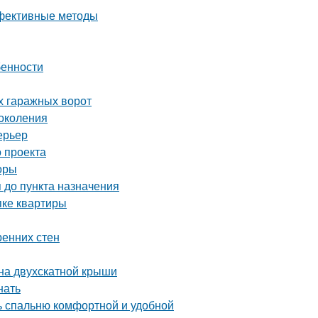
ффективные методы
бенности
х гаражных ворот
околения
ерьер
 проекта
оры
 до пункта назначения
пке квартиры
ренних стен
на двухскатной крыши
нать
ть спальню комфортной и удобной