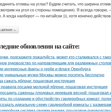
оединять отливы на углах? Будем считать, что ширина отли
(смотрим на угол со стороны помещения). Я всегда говорю, 
. А когда наоборот — по-китайски ))), хотя конечно действо
ь дальше →
ледние обновления на сайте:
очки, подскажите пожалуйста, может кто сталкивался с так
ное руководство по направляющим для раздвижных столов
ие интересные факты о гербе и флаге Оренбурга
ие уникальные музеи Москвы можно посетить бесплатно
да сажать яблони: пошаговая инструкция
 правила посадки молодой яблони: пошаговая инструкция
 посадить саженцы плодовых деревьев весной: пошаговая 
еты по созданию и обустройству гардеробных комнат: полн
 создать идеальную схему гардеробной комнаты с размерам
рдеробная система своими руками: пошаговое руководство