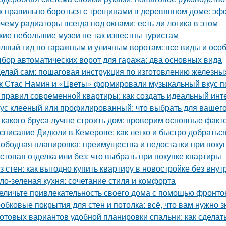
к правильно бороться с трещинами в деревянном доме: э
чему радиаторы всегда под окнами: есть ли логика в этом
кие небольшие музеи не так известны туристам
лный гид по гаражным и уличным воротам: все виды и осо
бор автоматических ворот для гаража: два основных вида
елай сам: пошаговая инструкция по изготовлению железны
к Стас Намин и «Цветы» формировали музыкальный вкус п
 правил современной квартиры: как создать идеальный инт
ус клееный или профилированный: что выбрать для вашего
 какого бруса лучше строить дом: проверим основные факт
списание Дидюли в Кемерове: как легко и быстро добраться
ободная планировка: преимущества и недостатки при поку
стовая отделка или без: что выбрать при покупке квартиры
з стен: как выгодно купить квартиру в новостройке без внут
ло-зеленая кухня: сочетание стиля и комфорта
еличьте привлекательность своего дома с помощью фронто
обковые покрытия для стен и потолка: всё, что вам нужно з
готовых вариантов удобной планировки спальни: как сдела