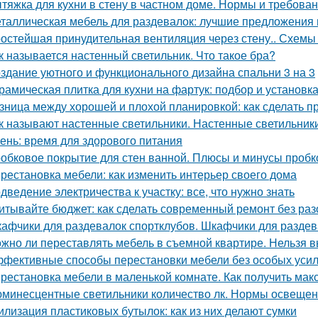
тяжка для кухни в стену в частном доме. Нормы и требов
таллическая мебель для раздевалок: лучшие предложения 
остейшая принудительная вентиляция через стену.. Схемы 
к называется настенный светильник. Что такое бра?
здание уютного и функционального дизайна спальни 3 на 3
рамическая плитка для кухни на фартук: подбор и установк
зница между хорошей и плохой планировкой: как сделать 
к называют настенные светильники. Настенные светильники
ень: время для здорового питания
обковое покрытие для стен ванной. Плюсы и минусы пробк
рестановка мебели: как изменить интерьер своего дома
дведение электричества к участку: все, что нужно знать
итывайте бюджет: как сделать современный ремонт без ра
афчики для раздевалок спортклубов. Шкафчики для раздева
жно ли переставлять мебель в съемной квартире. Нельзя 
фективные способы перестановки мебели без особых уси
рестановка мебели в маленькой комнате. Как получить мак
минесцентные светильники количество лк. Нормы освеще
илизация пластиковых бутылок: как из них делают сумки