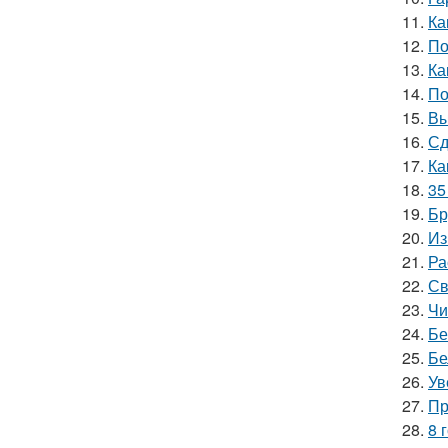
11.
Ка
12.
По
13.
Ка
14.
По
15.
Вы
16.
Сд
17.
Ка
18.
35
19.
Бр
20.
Из
21.
Ра
22.
Св
23.
Чи
24.
Бе
25.
Бе
26.
Ув
27.
Пр
28.
8 