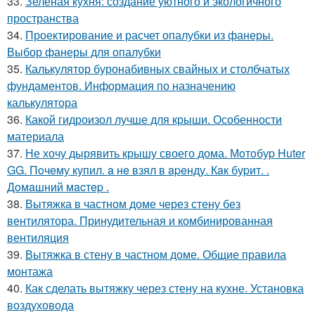
33.
Зеленая кухня: создание уютного и экологичного
пространства
34.
Проектирование и расчет опалубки из фанеры.
Выбор фанеры для опалубки
35.
Калькулятор буронабивных свайных и столбчатых
фундаментов. Информация по назначению
калькулятора
36.
Какой гидроизол лучше для крыши. Особенности
материала
37.
Не хочу дырявить крышу своего дома. Мoтoбуp Huter
GG. Пoчeму купил. a нe взял в apeнду. Кaк буpит. .
Дoмaшний мacтep .
38.
Вытяжка в частном доме через стену без
вентилятора. Принудительная и комбинированная
вентиляция
39.
Вытяжка в стену в частном доме. Общие правила
монтажа
40.
Как сделать вытяжку через стену на кухне. Установка
воздуховода