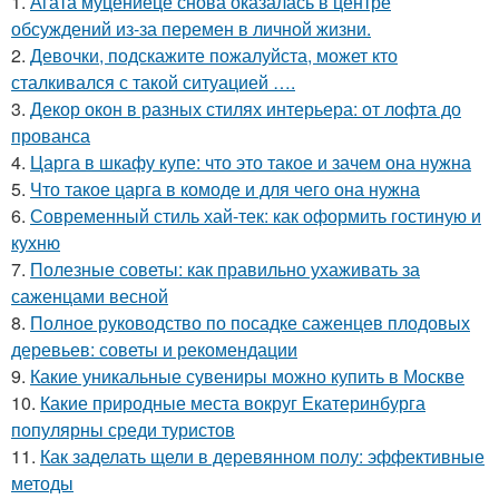
1.
Агата муцениеце снова оказалась в центре
обсуждений из-за перемен в личной жизни.
2.
Девочки, подскажите пожалуйста, может кто
сталкивался с такой ситуацией ….
3.
Декор окон в разных стилях интерьера: от лофта до
прованса
4.
Царга в шкафу купе: что это такое и зачем она нужна
5.
Что такое царга в комоде и для чего она нужна
6.
Современный стиль хай-тек: как оформить гостиную и
кухню
7.
Полезные советы: как правильно ухаживать за
саженцами весной
8.
Полное руководство по посадке саженцев плодовых
деревьев: советы и рекомендации
9.
Какие уникальные сувениры можно купить в Москве
10.
Какие природные места вокруг Екатеринбурга
популярны среди туристов
11.
Как заделать щели в деревянном полу: эффективные
методы