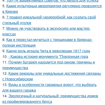
4.
Топ-14 эффективных советов: что делать для успеха
5.
Какие культурные мероприятия регулярно проводятся
в Кирове
6.
7 правил идеальной гардеробной: как создать свой
стильный уголок
7.
Можно ли участвовать в экскурсиях или мастер-
классах
8.
Как я перестал мучиться с трещинами в бревнах:
полная инструкция
9.
Какую роль играла Чита в революции 1917 года
10.
- Какова история монумента "Поклонная гора
11.
Почему батарея находится под окном: причины и
преимущества
12.
Какие рекорды или уникальные достижения связаны
с Новосибирском
13.
Виды и особенности гаражных ворот: что выбрать
для вашего гаража
14.
Экологичный и натуральный: преимущества домов
из профилированного бруса