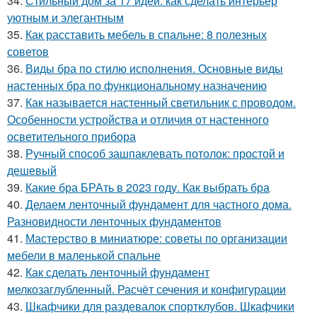
34.
Стильный дом за 17 идей: как сделать интерьер
уютным и элегантным
35.
Как расставить мебель в спальне: 8 полезных
советов
36.
Виды бра по стилю исполнения. Основные виды
настенных бра по функциональному назначению
37.
Как называется настенный светильник с проводом.
Особенности устройства и отличия от настенного
осветительного прибора
38.
Ручный способ зашпаклевать потолок: простой и
дешевый
39.
Какие бра БРАть в 2023 году. Как выбрать бра
40.
Делаем ленточный фундамент для частного дома.
Разновидности ленточных фундаментов
41.
Мастерство в миниатюре: советы по организации
мебели в маленькой спальне
42.
Как сделать ленточный фундамент
мелкозаглубленный. Расчёт сечения и конфигурации
43.
Шкафчики для раздевалок спортклубов. Шкафчики