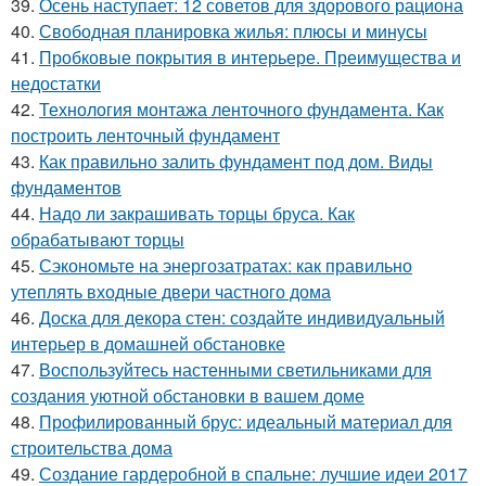
39.
Осень наступает: 12 советов для здорового рациона
40.
Свободная планировка жилья: плюсы и минусы
41.
Пробковые покрытия в интерьере. Преимущества и
недостатки
42.
Технология монтажа ленточного фундамента. Как
построить ленточный фундамент
43.
Как правильно залить фундамент под дом. Виды
фундаментов
44.
Надо ли закрашивать торцы бруса. Как
обрабатывают торцы
45.
Сэкономьте на энергозатратах: как правильно
утеплять входные двери частного дома
46.
Доска для декора стен: создайте индивидуальный
интерьер в домашней обстановке
47.
Воспользуйтесь настенными светильниками для
создания уютной обстановки в вашем доме
48.
Профилированный брус: идеальный материал для
строительства дома
49.
Создание гардеробной в спальне: лучшие идеи 2017