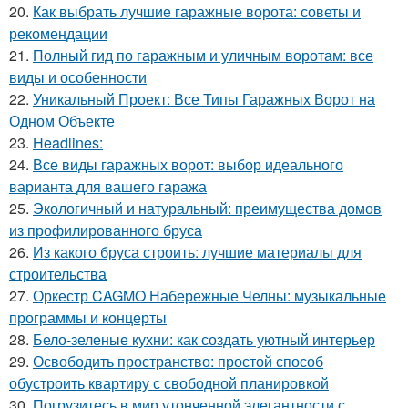
20.
Как выбрать лучшие гаражные ворота: советы и
рекомендации
21.
Полный гид по гаражным и уличным воротам: все
виды и особенности
22.
Уникальный Проект: Все Типы Гаражных Ворот на
Одном Объекте
23.
Headlines:
24.
Все виды гаражных ворот: выбор идеального
варианта для вашего гаража
25.
Экологичный и натуральный: преимущества домов
из профилированного бруса
26.
Из какого бруса строить: лучшие материалы для
строительства
27.
Оркестр CAGMO Набережные Челны: музыкальные
программы и концерты
28.
Бело-зеленые кухни: как создать уютный интерьер
29.
Освободить пространство: простой способ
обустроить квартиру с свободной планировкой
30.
Погрузитесь в мир утонченной элегантности с