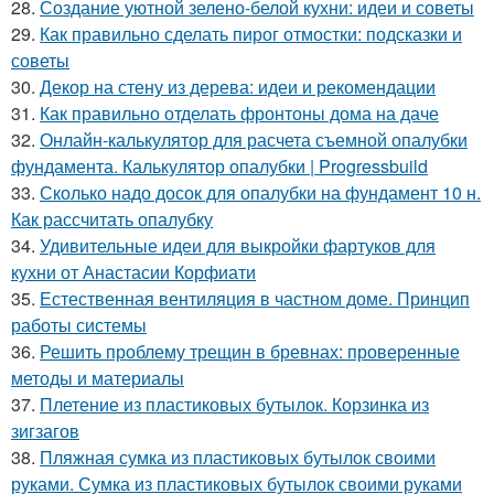
28.
Создание уютной зелено-белой кухни: идеи и советы
29.
Как правильно сделать пирог отмостки: подсказки и
советы
30.
Декор на стену из дерева: идеи и рекомендации
31.
Как правильно отделать фронтоны дома на даче
32.
Онлайн-калькулятор для расчета съемной опалубки
фундамента. Калькулятор опалубки | Progressbuild
33.
Сколько надо досок для опалубки на фундамент 10 н.
Как рассчитать опалубку
34.
Удивительные идеи для выкройки фартуков для
кухни от Анастасии Корфиати
35.
Естественная вентиляция в частном доме. Принцип
работы системы
36.
Решить проблему трещин в бревнах: проверенные
методы и материалы
37.
Плетение из пластиковых бутылок. Корзинка из
зигзагов
38.
Пляжная сумка из пластиковых бутылок своими
руками. Сумка из пластиковых бутылок своими руками