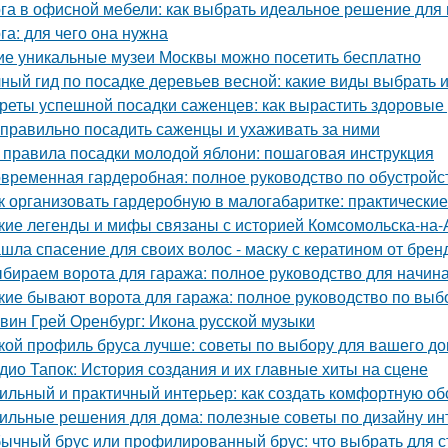
га в офисной мебели: как выбрать идеальное решение для
га: для чего она нужна
ие уникальные музеи Москвы можно посетить бесплатно
ный гид по посадке деревьев весной: какие виды выбрать и
реты успешной посадки саженцев: как вырастить здоровые
 правильно посадить саженцы и ухаживать за ними
 правила посадки молодой яблони: пошаговая инструкция
временная гардеробная: полное руководство по обустройс
к организовать гардеробную в малогабаритке: практические
кие легенды и мифы связаны с историей Комсомольска-на
шла спасение для своих волос - маску с кератином от бренда
бираем ворота для гаража: полное руководство для начи
кие бывают ворота для гаража: полное руководство по выб
вин Грей Оренбург: Икона русской музыки
кой профиль бруса лучше: советы по выбору для вашего д
дио Тапок: История создания и их главные хиты на сцене
ильный и практичный интерьер: как создать комфортную об
ильные решения для дома: полезные советы по дизайну ин
ычный брус или профилированный брус: что выбрать для с