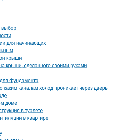
й выбор
ности
ции для начинающих
ельным
тон крыши
на крыши, сделанного своими руками
 для фундамента
о каким каналам холод проникает через дверь
оде
ом доме
струкция в туалете
ентиляции в квартире
у