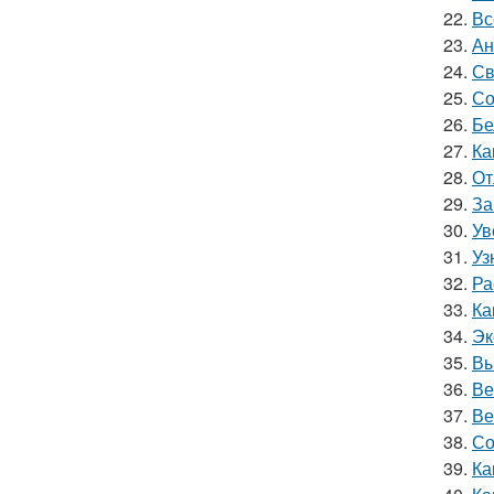
22.
Вс
23.
Ан
24.
Св
25.
Со
26.
Бе
27.
Ка
28.
От
29.
За
30.
Ув
31.
Уз
32.
Ра
33.
Ка
34.
Эк
35.
Вы
36.
Ве
37.
Ве
38.
Со
39.
Ка