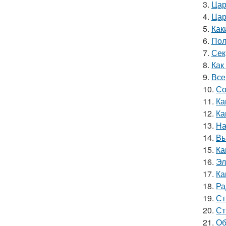
3.
Цар
4.
Цар
5.
Как
6.
Пол
7.
Сек
8.
Как
9.
Все
10.
Со
11.
Ка
12.
Ка
13.
На
14.
Вы
15.
Ка
16.
Эл
17.
Ка
18.
Ра
19.
Ст
20.
Ст
21.
Об