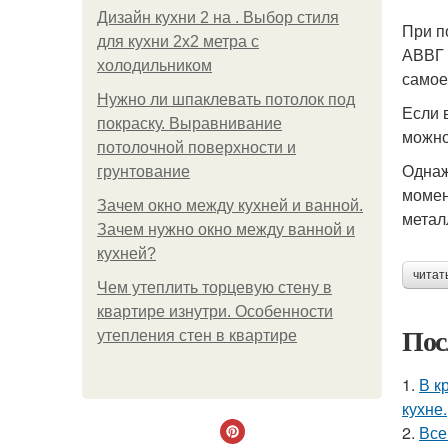
Дизайн кухни 2 на . Выбор стиля
При п
для кухни 2х2 метра с
АВВГ 
холодильником
самое
Нужно ли шпаклевать потолок под
Если 
покраску. Выравнивание
можно
потолочной поверхности и
Однаж
грунтование
момен
Зачем окно между кухней и ванной.
метал
Зачем нужно окно между ванной и
кухней?
читат
Чем утеплить торцевую стену в
квартире изнутри. Особенности
Пос
утепления стен в квартире
1.
В к
кухне.
2.
Все