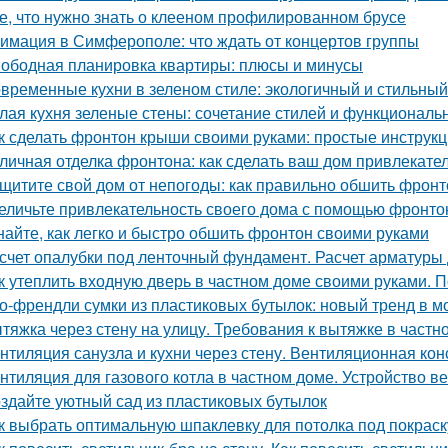
е, что нужно знать о клееном профилированном брусе
имация в Симферополе: что ждать от концертов группы
ободная планировка квартиры: плюсы и минусы
временные кухни в зеленом стиле: экологичный и стильны
лая кухня зеленые стены: сочетание стилей и функциональ
к сделать фронтон крыши своими руками: простые инструк
личная отделка фронтона: как сделать ваш дом привлекат
щитите свой дом от непогоды: как правильно обшить фрон
еличьте привлекательность своего дома с помощью фронто
найте, как легко и быстро обшить фронтон своими руками
счет опалубки под ленточный фундамент. Расчет арматуры
к утеплить входную дверь в частном доме своими руками. П
о-френдли сумки из пластиковых бутылок: новый тренд в м
тяжка через стену на улицу. Требования к вытяжке в частн
нтиляция санузла и кухни через стену. Вентиляционная кон
нтиляция для газового котла в частном доме. Устройство в
здайте уютный сад из пластиковых бутылок
к выбрать оптимальную шпаклевку для потолка под покраск