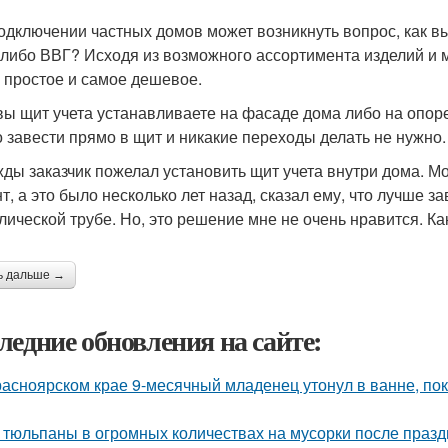
одключении частных домов может возникнуть вопрос, как в
либо ВВГ? Исходя из возможного ассортимента изделий и 
 простое и самое дешевое.
вы щит учета устанавливаете на фасаде дома либо на опор
 завести прямо в щит и никакие переходы делать не нужно.
ды заказчик пожелал установить щит учета внутри дома. Мож
т, а это было несколько лет назад, сказал ему, что лучше з
лической трубе. Но, это решение мне не очень нравится. Как
ь дальше →
ледние обновления на сайте:
расноярском крае 9-месячный младенец утонул в ванне, по
 тюльпаны в огромных количествах на мусорки после праз