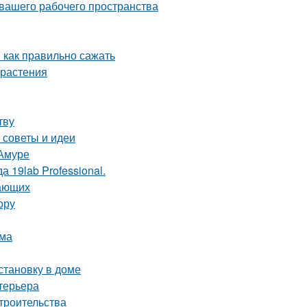
 вашего рабочего пространства
 как правильно сажать
 растения
тву
 советы и идеи
-Амуре
 19lab Professional.
нающих
ору
ома
становку в доме
терьера
троительства