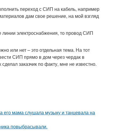
ыполнить переход с СИП на кабель, например
материалов дам свое решение, на мой взгляд
е линии электроснабжения, то провод СИП
но или нет – это отдельная тема. На тот
авести СИП прямо в дом через чердак в
 сделал заказчик по факту, мне не известно.
ка его мама слушала музыку и танцевала на
дника повыбрасывали.