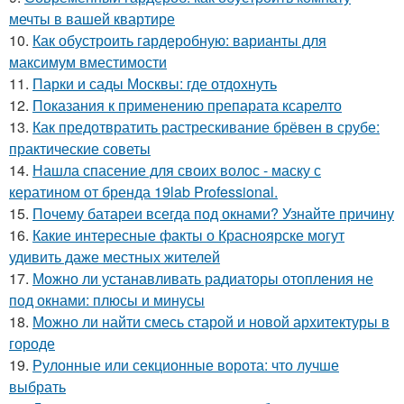
мечты в вашей квартире
10.
Как обустроить гардеробную: варианты для
максимум вместимости
11.
Парки и сады Москвы: где отдохнуть
12.
Показания к применению препарата ксарелто
13.
Как предотвратить растрескивание брёвен в срубе:
практические советы
14.
Нашла спасение для своих волос - маску с
кератином от бренда 19lab Professional.
15.
Почему батареи всегда под окнами? Узнайте причину
16.
Какие интересные факты о Красноярске могут
удивить даже местных жителей
17.
Можно ли устанавливать радиаторы отопления не
под окнами: плюсы и минусы
18.
Можно ли найти смесь старой и новой архитектуры в
городе
19.
Рулонные или секционные ворота: что лучше
выбрать