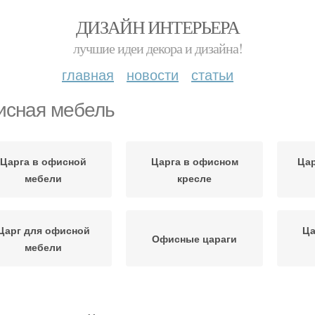
ДИЗАЙН ИНТЕРЬЕРА
лучшие идеи декора и дизайна!
главная
новости
статьи
сная мебель
Царга в офисной
Царга в офисном
Цар
мебели
кресле
Царг для офисной
Ца
Офисные цараги
мебели
ебель в маленькой
Мебели для маленькой