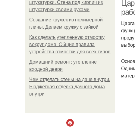
Цар
штукатурки. Стена под кирпич из
штукатурки своими руками
раб
Создание кружек из полимерной
Царга
глины. Делаем кружку с зайкой
функц
проду
Как сделать утепленную отмостку
выбор
вокруг дома. Общие правила
устройства отмостки для всех типов
Основ
Домашний ремонт: утепление
Одним
входной двери
матер
Чем отделать стены на даче внутри.
Бюджетная отделка дачного дома
внутри