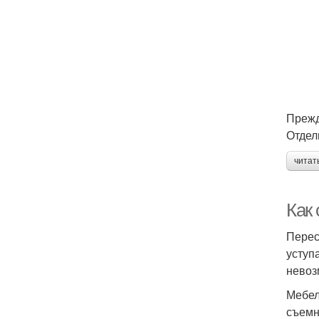
Прежд
Отдел
читат
Как
Перес
уступ
невоз
Мебел
съемн