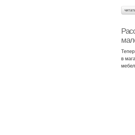
читат
Рас
мал
Тепер
в маг
мебел