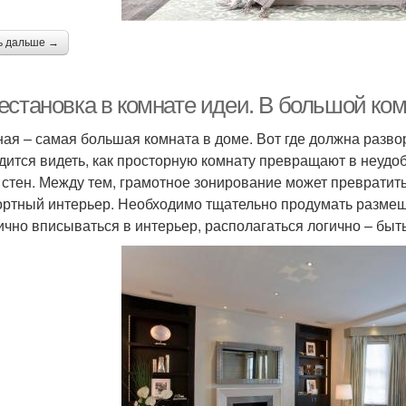
ь дальше →
естановка в комнате идеи. В большой ко
ная – самая большая комната в доме. Вот где должна разво
дится видеть, как просторную комнату превращают в неудо
 стен. Между тем, грамотное зонирование может превратит
ртный интерьер. Необходимо тщательно продумать разме
ично вписываться в интерьер, располагаться логично – быть