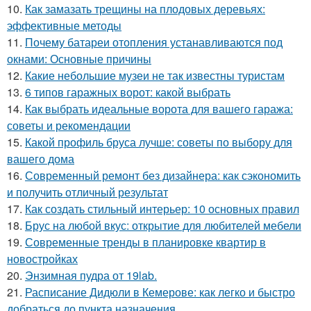
10.
Как замазать трещины на плодовых деревьях:
эффективные методы
11.
Почему батареи отопления устанавливаются под
окнами: Основные причины
12.
Какие небольшие музеи не так известны туристам
13.
6 типов гаражных ворот: какой выбрать
14.
Как выбрать идеальные ворота для вашего гаража:
советы и рекомендации
15.
Какой профиль бруса лучше: советы по выбору для
вашего дома
16.
Современный ремонт без дизайнера: как сэкономить
и получить отличный результат
17.
Как создать стильный интерьер: 10 основных правил
18.
Брус на любой вкус: открытие для любителей мебели
19.
Современные тренды в планировке квартир в
новостройках
20.
Энзимная пудра от 19lab.
21.
Расписание Дидюли в Кемерове: как легко и быстро
добраться до пункта назначения