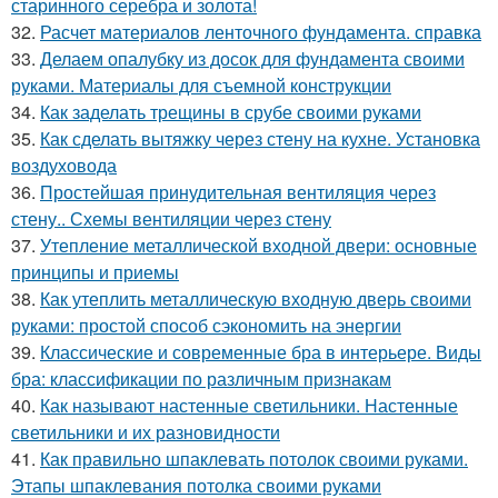
старинного серебра и золота!
32.
Расчет материалов ленточного фундамента. справка
33.
Делаем опалубку из досок для фундамента своими
руками. Материалы для съемной конструкции
34.
Как заделать трещины в срубе своими руками
35.
Как сделать вытяжку через стену на кухне. Установка
воздуховода
36.
Простейшая принудительная вентиляция через
стену.. Схемы вентиляции через стену
37.
Утепление металлической входной двери: основные
принципы и приемы
38.
Как утеплить металлическую входную дверь своими
руками: простой способ сэкономить на энергии
39.
Классические и современные бра в интерьере. Виды
бра: классификации по различным признакам
40.
Как называют настенные светильники. Настенные
светильники и их разновидности
41.
Как правильно шпаклевать потолок своими руками.
Этапы шпаклевания потолка своими руками