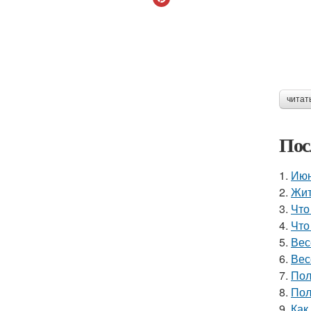
читат
Пос
1.
Июн
2.
Жит
3.
Что
4.
Что
5.
Вес
6.
Вес
7.
Пол
8.
Пол
9.
Как