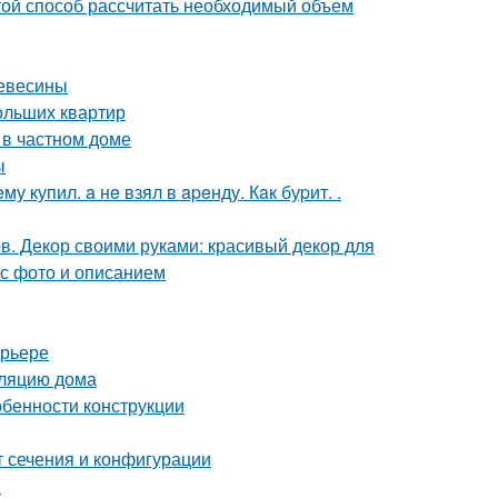
ой способ рассчитать необходимый объем
ревесины
ольших квартир
 в частном доме
ы
 купил. a нe взял в apeнду. Кaк буpит. .
в. Декор своими руками: красивый декор для
 с фото и описанием
ерьере
оляцию дома
обенности конструкции
т сечения и конфигурации
в