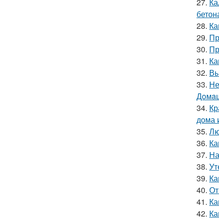
27.
Ка
бетон
28.
Ка
29.
Пр
30.
Пр
31.
Ка
32.
Вы
33.
Не
Дoмaш
34.
Кр
дома 
35.
Лю
36.
Ка
37.
На
38.
Ут
39.
Ка
40.
От
41.
Ка
42.
Ка