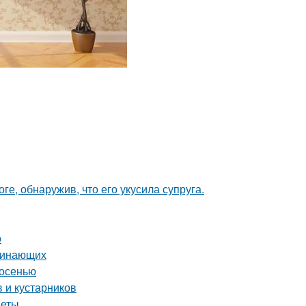
ге, обнаружив, что его укусила супруга.
о
ачинающих
 осенью
 и кустарников
веты