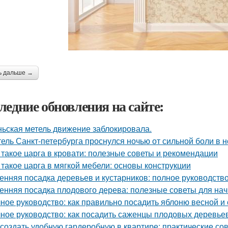
ь дальше →
ледние обновления на сайте:
ьская метель движение заблокировала.
ель Санкт-петербурга проснулся ночью от сильной боли в но
 такое царга в кровати: полезные советы и рекомендации
 такое царга в мягкой мебели: основы конструкции
енняя посадка деревьев и кустарников: полное руководств
енняя посадка плодового дерева: полезные советы для н
ное руководство: как правильно посадить яблоню весной и
ное руководство: как посадить саженцы плодовых деревьев
 создать удобную гардеробную в квартире: практические со