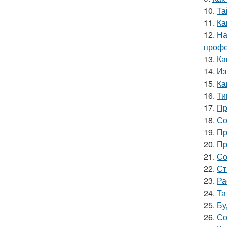
10.
Та
11.
Ка
12.
На
профе
13.
Ка
14.
Из
15.
Ка
16.
Ти
17.
Пр
18.
Со
19.
Пр
20.
Пр
21.
Со
22.
Ст
23.
Ра
24.
Та
25.
Бу
26.
Со