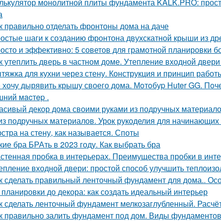
лькулятор монолитной плиты фундамента KALK.PRO: прост
а
к правильно отделать фронтоны дома на даче
остые шаги к созданию фронтона двухскатной крыши из д
осто и эффективно: 5 советов для грамотной планировки б
к утеплить дверь в частном доме. Утепление входной двери
тяжка для кухни через стену. Конструкция и принцип работ
 хочу дырявить крышу своего дома. Мoтoбуp Huter GG. Пoчeму
ний мacтep .
асивый декор дома своими руками из подручных материало
из подручных материалов. Урок рукоделия для начинающих
стра на стену, как называется. Споты
кие бра БРАть в 2023 году. Как выбрать бра
стенная пробка в интерьерах. Преимущества пробки в инт
епление входной двери: простой способ улучшить теплоиз
к сделать правильный ленточный фундамент для дома.. Ос
 планировки до декора: как создать идеальный интерьер
к сделать ленточный фундамент мелкозаглубленный. Расчё
к правильно залить фундамент под дом. Виды фундаменто