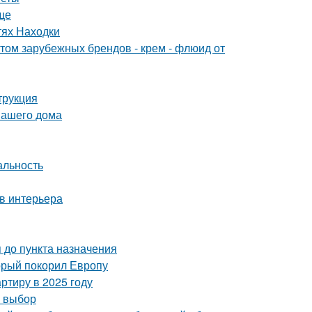
ще
тях Находки
м зарубежных брендов - крем - флюид от
трукция
вашего дома
альность
в интерьера
 до пункта назначения
орый покорил Европу
ртиру в 2025 году
й выбор