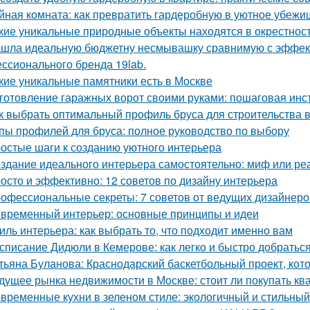
йная комната: как превратить гардеробную в уютное убежи
кие уникальные природные объекты находятся в окрестнос
шла идеальную бюджетну несмывашку сравнимую с эффекто
ссионального бренда 19lab.
кие уникальные памятники есть в Москве
готовление гаражных ворот своими руками: пошаговая инс
к выбрать оптимальный профиль бруса для строительства 
пы профилей для бруса: полное руководство по выбору
остые шаги к созданию уютного интерьера
здание идеального интерьера самостоятельно: миф или ре
осто и эффективно: 12 советов по дизайну интерьера
офессиональные секреты: 7 советов от ведущих дизайнеро
временный интерьер: основные принципы и идеи
иль интерьера: как выбрать то, что подходит именно вам
списание Дидюли в Кемерове: как легко и быстро добраться
тьяна Буланова: Краснодарский баскетбольный проект, кот
дущее рынка недвижимости в Москве: стоит ли покупать ква
временные кухни в зеленом стиле: экологичный и стильны