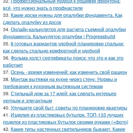
32.
Профессиональный подход к обшивке фронтона:
всё, что нужно знать о профнастиле
33.
Какие доски нужны для опалубки фундамента. Как
сделать опалубку из досок
34.
Онлайн-калькулятор для расчета съемной опалубки
фундамента. Калькулятор опалубки | Progressbuild
35.
8 готовых вариантов удобной планировки спальни:
как сделать спальню комфортной и удобной
36.
Фольма холст сертификаты поиск: что это и как это
работает
37.
Осень - время изменений: как изменить свой рацион
38.
Монтаж вытяжки на кухне через стену. Нормы и
требования к кухонным вытяжным системам
39.
Стильный дом за 17 идей: как сделать интерьер
уютным и элегантным
40.
Улучшите свой быт: советы по планировке квартиры
41.
Изделия из пластиковых бутылок. ТОП-133 лучших
поделок из пластиковых бутылок своими руками (+фото)
42.
Какие типы настенных светильников бывают. Какие