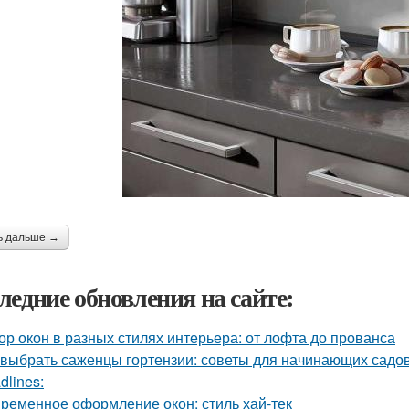
ь дальше →
ледние обновления на сайте:
ор окон в разных стилях интерьера: от лофта до прованса
 выбрать саженцы гортензии: советы для начинающих садо
dlines:
ременное оформление окон: стиль хай-тек