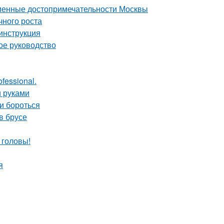
еменные достопримечательности Москвы
чного роста
 инструкция
ое руководство
fessional.
и руками
и бороться
в брусе
 головы!
я