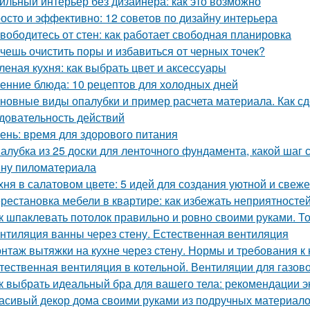
ильный интерьер без дизайнера: как это возможно
осто и эффективно: 12 советов по дизайну интерьера
вободитесь от стен: как работает свободная планировка
чешь очистить поры и избавиться от черных точек?
леная кухня: как выбрать цвет и аксессуары
енние блюда: 10 рецептов для холодных дней
новные виды опалубки и пример расчета материала. Как сд
довательность действий
ень: время для здорового питания
алубка из 25 доски для ленточного фундамента, какой шаг
ну пиломатериала
хня в салатовом цвете: 5 идей для создания уютной и свеже
рестановка мебели в квартире: как избежать неприятносте
к шпаклевать потолок правильно и ровно своими руками. Т
нтиляция ванны через стену. Естественная вентиляция
нтаж вытяжки на кухне через стену. Нормы и требования 
тественная вентиляция в котельной. Вентиляции для газов
к выбрать идеальный бра для вашего тела: рекомендации э
асивый декор дома своими руками из подручных материало