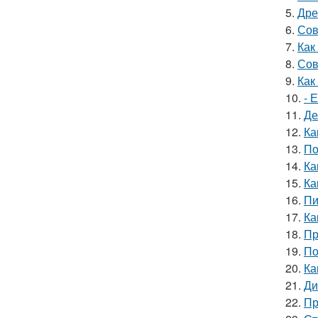
5.
Дре
6.
Сов
7.
Как
8.
Сов
9.
Как
10.
- 
11.
Де
12.
Ка
13.
По
14.
Ка
15.
Ка
16.
Пи
17.
Ка
18.
Пр
19.
По
20.
Ка
21.
Ди
22.
Пр