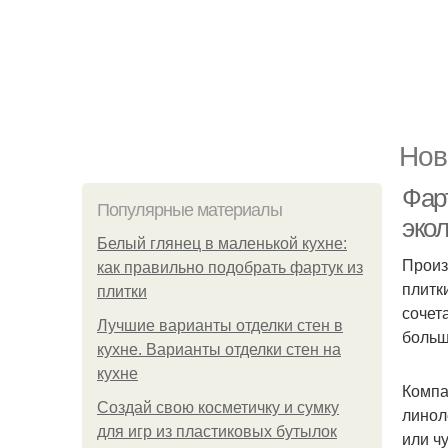
Нов
Фарт
Популярные материалы
эко
Белый глянец в маленькой кухне:
Произ
как правильно подобрать фартук из
плитк
плитки
сочет
Лучшие варианты отделки стен в
больш
кухне. Варианты отделки стен на
кухне
Компа
Создай свою косметичку и сумку
линол
для игр из пластиковых бутылок
или ч