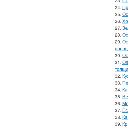
23.
Ст
24.
Пр
25.
Ос
26.
Хо
27.
Зе
28.
Ос
29.
Ос
после
30.
Ос
31.
Оп
толщи
32.
Ку
33.
Пе
34.
Ка
35.
Ве
36.
Мо
37.
Ес
38.
Ка
39.
Кр