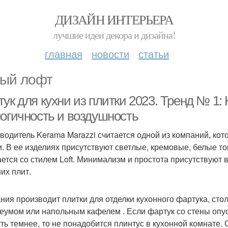
ДИЗАЙН ИНТЕРЬЕРА
лучшие идеи декора и дизайна!
главная
новости
статьи
ый лофт
ук для кухни из плитки 2023. Тренд № 1: 
логичность и воздушность
водитель Kerama Marazzi считается одной из компаний, ко
и. В ее изделиях присутствуют светлые, кремовые, белые т
ается со стилем Loft. Минимализм и простота присутствуют 
их плит.
ния производит плитки для отделки кухонного фартука, сто
еумом или напольным кафелем . Если фартук со стены опуст
уть темнее, то не понадобится плинтус в кухонной комнате.