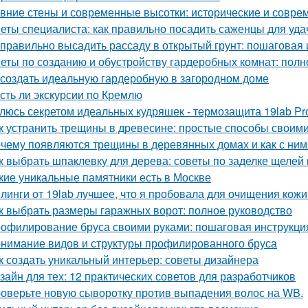
вние стены и современные высотки: исторические и совр
еты специалиста: как правильно посадить саженцы для уда
 правильно высадить рассаду в открытый грунт: пошаговая
еты по созданию и обустройству гардеробных комнат: полн
 создать идеальную гардеробную в загородном доме
Есть ли экскурсии по Кремлю
люсь секретом идеальных кудряшек - термозащита 19lab Pro
к устранить трещины в древесине: простые способы своим
чему появляются трещины в деревянных домах и как с ним
к выбрать шпаклевку для дерева: советы по заделке щелей 
кие уникальные памятники есть в Москве
линги от 19lab лучшее, что я пробовала для очищения кожи
к выбрать размеры гаражных ворот: полное руководство
офилирование бруса своими руками: пошаговая инструкци
нимание видов и структуры профилированного бруса
к создать уникальный интерьер: советы дизайнера
зайн для тех: 12 практических советов для разработчиков
оверьте новую сыворотку против выпадения волос на WB.