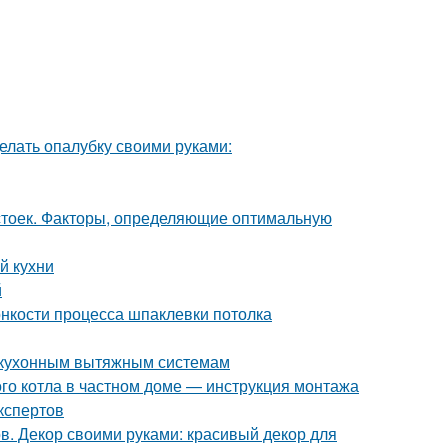
елать опалубку своими руками:
 стоек. Факторы, определяющие оптимальную
й кухни
й
онкости процесса шпаклевки потолка
к кухонным вытяжным системам
ого котла в частном доме — инструкция монтажа
кспертов
в. Декор своими руками: красивый декор для