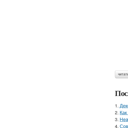
читат
Пос
1.
Дек
2.
Как
3.
Hea
4.
Сов