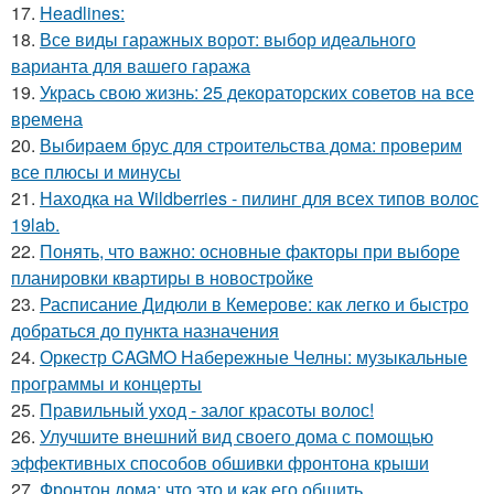
17.
Headlines:
18.
Все виды гаражных ворот: выбор идеального
варианта для вашего гаража
19.
Укрась свою жизнь: 25 декораторских советов на все
времена
20.
Выбираем брус для строительства дома: проверим
все плюсы и минусы
21.
Находка на Wildberries - пилинг для всех типов волос
19lab.
22.
Понять, что важно: основные факторы при выборе
планировки квартиры в новостройке
23.
Расписание Дидюли в Кемерове: как легко и быстро
добраться до пункта назначения
24.
Оркестр CAGMO Набережные Челны: музыкальные
программы и концерты
25.
Правильный уход - залог красоты волос!
26.
Улучшите внешний вид своего дома с помощью
эффективных способов обшивки фронтона крыши
27.
Фронтон дома: что это и как его обшить