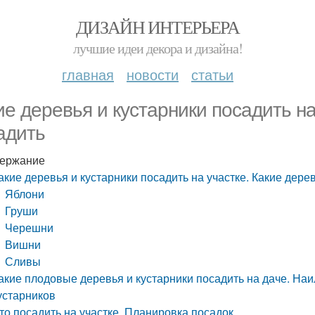
ДИЗАЙН ИНТЕРЬЕРА
лучшие идеи декора и дизайна!
главная
новости
статьи
ие деревья и кустарники посадить на
адить
ержание
акие деревья и кустарники посадить на участке. Какие дере
Яблони
Груши
Черешни
Вишни
Сливы
акие плодовые деревья и кустарники посадить на даче. Н
устарников
то посадить на участке. Планировка посадок