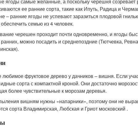
е ягоды самые желанные, а поскольку черешня созревает 
иваются ее ранние сорта, такие как Ипуть, Радица и Черма
не – ранние ягоды не успевают заразиться плодовой гнилью
 обеспечить семью из 4 человек.
вание черешен проходит почти одновременно, и ягоды быс
 ранних, можно посадить и среднепоздние (Тютчевка, Ревна
инская).
ни
 любимое фруктовое дерево у дачников – вишня. Если уча
видные сорта с компактной кроной. Они достаточно морозос
ая более чувствительные к морозам деревья.
пыления вишням нужны «напарники», поэтому они не выр
тся сорта Владимирская, Любская и Гриот московский .
вы