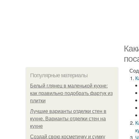
Как
пос
Сод
Популярные материалы
К
Белый глянец в маленькой кухне:
как правильно подобрать фартук из
плитки
Лучшие варианты отделки стен в
кухне. Варианты отделки стен на
К
кухне
к
Создай свою косметичку и сумку
Ч