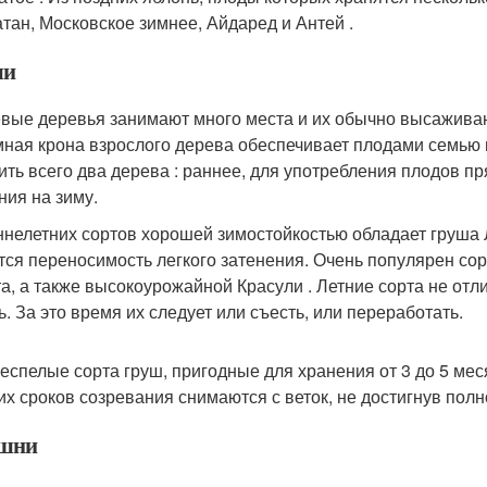
тан, Московское зимнее, Айдаред и Антей .
ши
вые деревья занимают много места и их обычно высаживают 
ная крона взрослого дерева обеспечивает плодами семью и
ить всего два дерева : раннее, для употребления плодов пр
ния на зиму.
ннелетних сортов хорошей зимостойкостью обладает груша 
тся переносимость легкого затенения. Очень популярен со
та, а также высокоурожайной Красули . Летние сорта не отл
ь. За это время их следует или съесть, или переработать.
еспелые сорта груш, пригодные для хранения от 3 до 5 мес
их сроков созревания снимаются с веток, не достигнув полн
шни