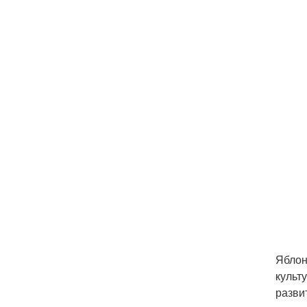
Яблон
культ
разви