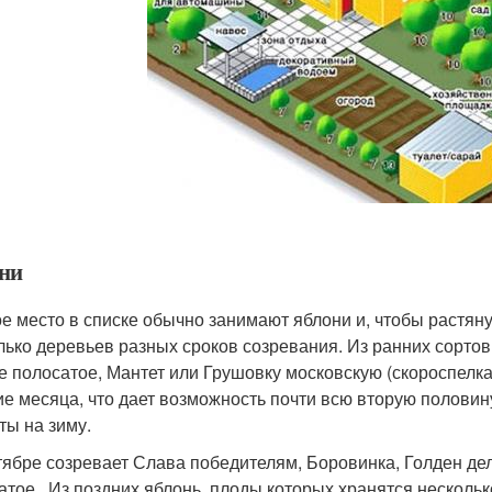
ни
е место в списке обычно занимают яблони и, чтобы растяну
лько деревьев разных сроков созревания. Из ранних сорто
е полосатое, Мантет или Грушовку московскую (скороспелка
ие месяца, что дает возможность почти всю вторую половину
ты на зиму.
тябре созревает Слава победителям, Боровинка, Голден де
атое . Из поздних яблонь, плоды которых хранятся несколь