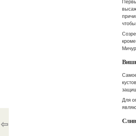
Первы
высаж
причи
чтобы
Созре
кроме
Мичур
Виш
Самое
кусто
защищ
Для о
являю
Сли
⇦