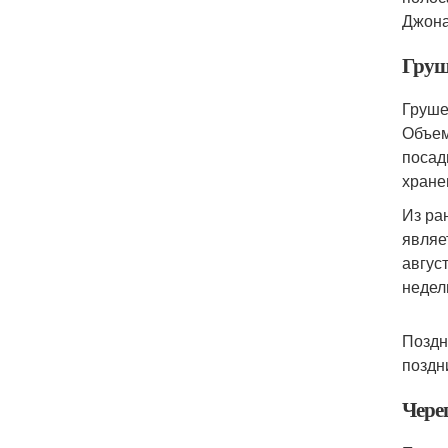
Джона
Гру
Груше
Объем
посад
хране
Из ра
являе
авгус
недел
Поздн
поздн
Чере