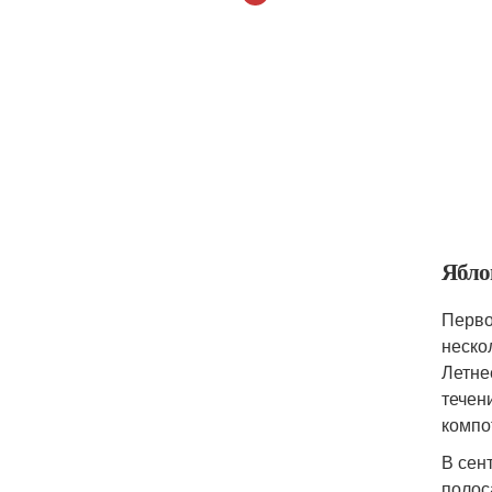
Ябло
Перво
неско
Летне
течен
компо
В сен
полос