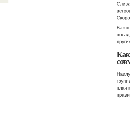
Слива
ветро
Скороп
Важно
посад
други
Как
сов
Наилу
групп
плант
прави