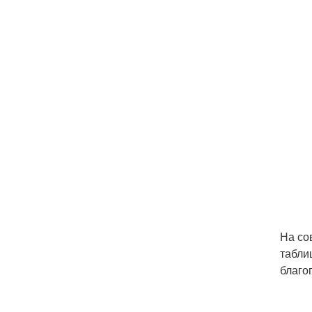
На со
табли
благо