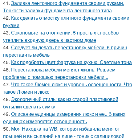
41.
Заливка ленточного фундамента своими руками.
Тонкости заливки фундамента ленточного типа
42.
Как сделать отмостку плитного фундамента своими
руками
43.
Сэкономьте на отоплении: 5 простых способов
утеплить входную дверь в частном доме
44.
Следует ли делать перестановку мебели. 6 причин
переставить мебель
45.
Как подобрать цвет фартука на кухню. Светлые тона
46.
Перестановка мебели меняет жизнь. Решаем
проблемы с помощью перестановки мебели...
47.
Что такое Люмен люкс и уровень освещенности. Что
такое Люмен и люкс
48.
Экологичный стиль: как из старой пластиковой
бутылки сделать сумку
49.
Описание единицы измерения люкс и ее.. В каких
единицах измеряется освещенность
50.
Моя Находка на WB, которая избавила меня от
прыщей и высыпаний на лице - тоник с салициловой