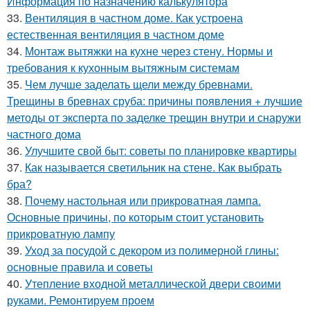
Информация по назначению калькулятора
33.
Вентиляция в частном доме. Как устроена
естественная вентиляция в частном доме
34.
Монтаж вытяжки на кухне через стену. Нормы и
требования к кухонным вытяжным системам
35.
Чем лучше заделать щели между бревнами.
Трещины в бревнах сруба: причины появления + лучшие
методы от эксперта по заделке трещин внутри и снаружи
частного дома
36.
Улучшите свой быт: советы по планировке квартиры
37.
Как называется светильник на стене. Как выбрать
бра?
38.
Почему настольная или прикроватная лампа.
Основные причины, по которым стоит установить
прикроватную лампу
39.
Уход за посудой с декором из полимерной глины:
основные правила и советы
40.
Утепление входной металлической двери своими
руками. Ремонтируем проем