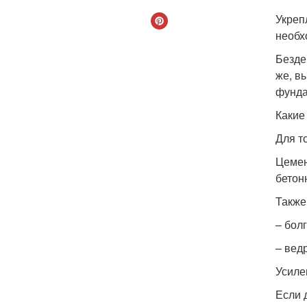
Укреп
необх
Безде
же, в
фунда
Какие
Для т
Цемен
бетон
Также
– бол
– вед
Усиле
Если 