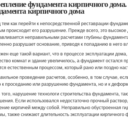
епление фундамента кирпичного дома.
дамента кирпичного дома
 тем как перейти к непосредственной реставрации фундаме
ым происходит его разрушение. Прежде всего, это высокое
авливается неправильными расчетами глубины фундамента,
пенно разрушает основание, приводя к попаданию в него вл
жен еще такой вариант, что в процессе эксплуатации дома,
ество комнат и здание увеличилось, а фундамент остался 
тся естественным процессом, который рано или поздно нас
вильное проведение расчетов, особенно, в том случае, ес
о к проседанию или разрушению фундамента, но и к дефор
 того, нарушение технологи строительства фундамента, та
шения. Если использовался недостаточно прочный раствор
ение кирпичей между собой. Неправильно обустроенная ги
мы, также снижают длительность эксплуатации кирпичного 