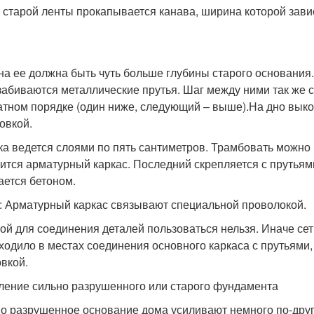
 старой ленты прокапывается канава, ширина которой зави
на ее должна быть чуть больше глубины старого основания.
забиваются металлические прутья. Шаг между ними так же с
тном порядке (один ниже, следующий – выше).На дно выко
овкой.
ка ведется слоями по пять сантиметров. Трамбовать можно 
вится арматурный каркас. Последний скрепляется с прутьям
ается бетоном.
: Арматурный каркас связывают специальной проволокой.
ой для соединения деталей пользоваться нельзя. Иначе сет
ходило в местах соединения основного каркаса с прутьями
овкой.
ление сильно разрушенного или старого фундамента
о разрушенное основание дома усиливают немного по-друг