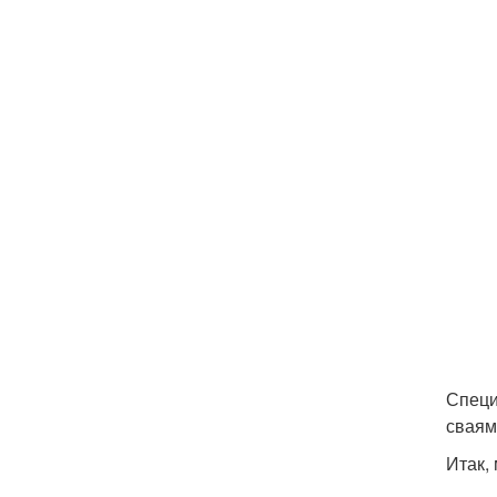
Специ
сваям
Итак,