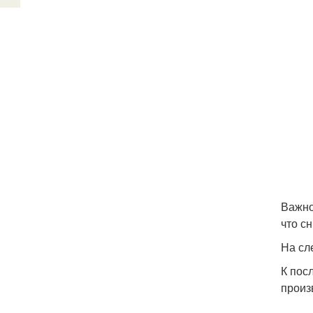
Важно
что с
На сл
К пос
произ