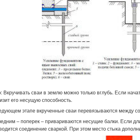
: Вкручивать сваи в землю можно только вглубь. Если начат
низит его несущую способность.
едующем этапе вкрученные сваи перевязываются между с
ледним – поперек – привариваются несущие балки. Если дл
водится соединение сваркой. При этом место стыка дополн