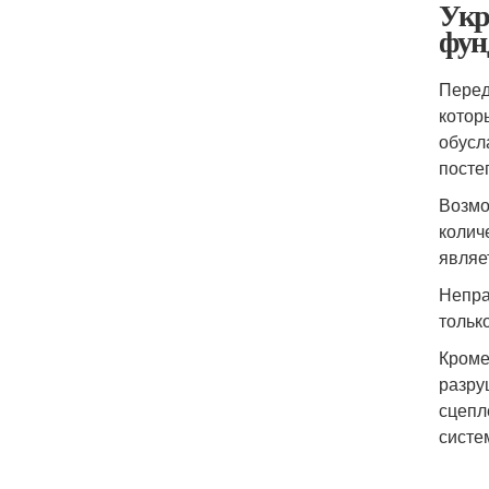
Укр
фун
Перед
котор
обусл
посте
Возмо
колич
являе
Непра
тольк
Кроме
разру
сцепл
систе