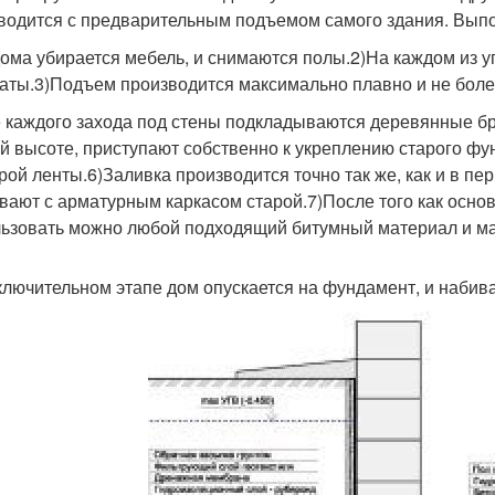
водится с предварительным подъемом самого здания. Выпо
дома убирается мебель, и снимаются полы.2)На каждом из 
аты.3)Подъем производится максимально плавно и не более,
 каждого захода под стены подкладываются деревянные бру
й высоте, приступают собственно к укреплению старого ф
арой ленты.6)Заливка производится точно так же, как и в п
вают с арматурным каркасом старой.7)После того как основ
ьзовать можно любой подходящий битумный материал и ма
ключительном этапе дом опускается на фундамент, и набив