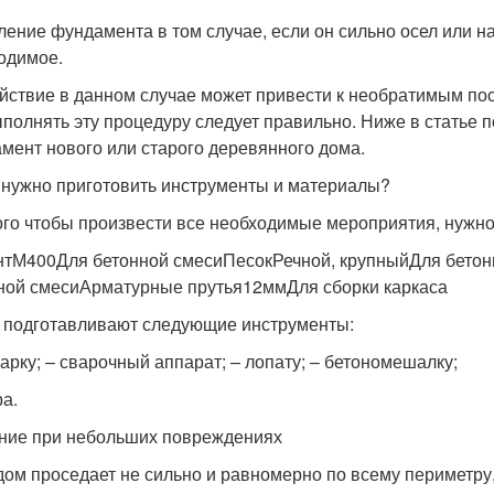
ление фундамента в том случае, если он сильно осел или н
одимое.
йствие в данном случае может привести к необратимым пос
ыполнять эту процедуру следует правильно. Ниже в статье п
мент нового или старого деревянного дома.
 нужно приготовить инструменты и материалы?
ого чтобы произвести все необходимые мероприятия, нужно
тМ400Для бетонной смесиПесокРечной, крупныйДля бето
ной смесиАрматурные прутья12ммДля сборки каркаса
 подготавливают следующие инструменты:
гарку; – сварочный аппарат; – лопату; – бетономешалку;
ра.
ние при небольших повреждениях
дом проседает не сильно и равномерно по всему периметру