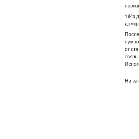
произ
1)Из 
домкр
После
нужно
от ст
связы
Испол
На за