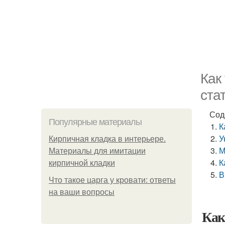
Как
ста
Сод
Популярные материалы
К
У
Кирпичная кладка в интерьере.
М
Материалы для имитации
К
кирпичной кладки
В
Что такое царга у кровати: ответы
на ваши вопросы
Как