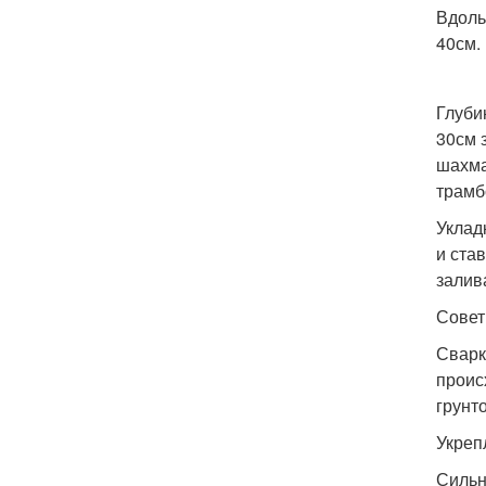
Вдоль
40см.
Глуби
30см 
шахма
трамб
Уклад
и ста
залив
Совет
Сварк
проис
грунт
Укреп
Сильн