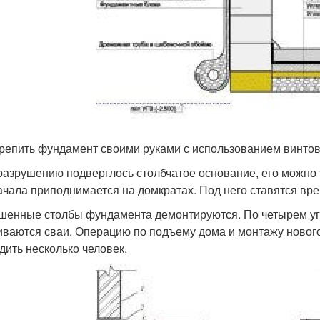
крепить фундамент своими руками с использованием винто
разрушению подверглось столбчатое основание, его можно 
ачала приподнимается на домкратах. Под него ставятся вр
шенные столбы фундамента демонтируются. По четырем уг
иваются сваи. Операцию по подъему дома и монтажу ново
дить несколько человек.