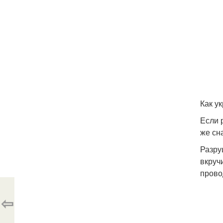
Как у
Если 
же сн
Разру
вкруч
прово
⇦