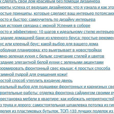
к сделать свой дом красивым без помощи дизайнера
креты успеха от ведущих дизайнеров: что я узнала и как эт
остые принципы, которые сделают ваш интерьер потрясающ
осто и быстро: самоучитель по дизайну интерьера
кая история связана с иконой Успения в соборе
осто и эффективно: 10 шагов к идеальному стилю интерьер
здание домашней бани из клееного бруса: простые рекоме
ус или клееный брус: какой выбор для вашего дома
ободная планировка: кто выигрывает в новостройках
мно-зеленая кухня с белым: сочетание стилей и цветов
здание элегантной белой кухни с зелеными акцентами
ормировать фронтонный свес крыши: 4 простых способа
зимной пудрой для очищения кожи!
остой способ утеплить входную дверь
еальный выбор для подшивки фронтонных и карнизных све
роительные работы: отделка фронтона сайдингом своими р
рестановка мебели в квартире: как избежать неприятносте
з труда и дорого: самостоятельная шпаклевка потолка из г
делия из пластиковых бутылок. ТОП-133 лучших поделок из