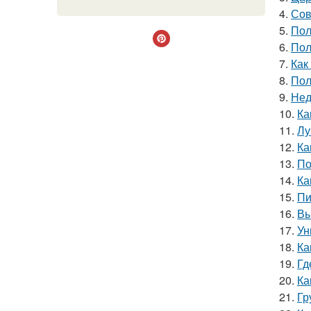
4.
Сов
5.
Пол
6.
Пол
7.
Как
8.
Пол
9.
Нед
10.
Ка
11.
Лу
12.
Ка
13.
По
14.
Ка
15.
Пи
16.
Вы
17.
Ун
18.
Ка
19.
Гд
20.
Ка
21.
Гр