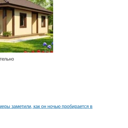
тельно
амеры заметили, как он ночью пробирается в