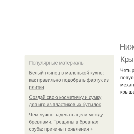
Ниж
Кры
Популярные материалы
Четыр
Белый глянец в маленькой кухне:
попул
как правильно подобрать фартук из
механ
плитки
крыше
Создай свою косметичку и сумку
для игр из пластиковых бутылок
Чем лучше заделать щели между
бревнами. Трещины в бревнах
сруба: причины появления +