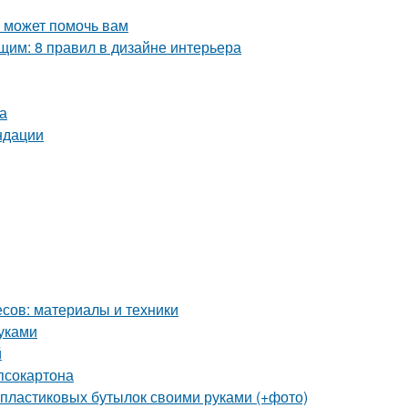
о может помочь вам
им: 8 правил в дизайне интерьера
а
ндации
сов: материалы и техники
уками
й
ипсокартона
 пластиковых бутылок своими руками (+фото)