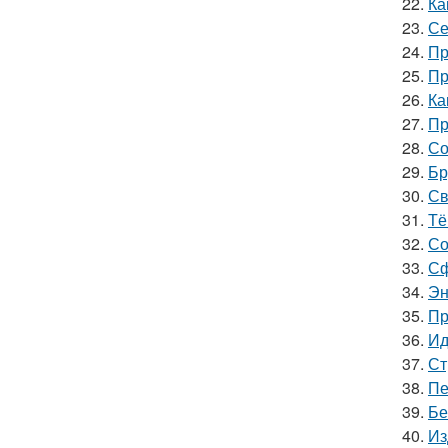
22.
Ка
23.
Се
24.
Пр
25.
Пр
26.
Ка
27.
Пр
28.
Со
29.
Бр
30.
Св
31.
Тё
32.
Со
33.
Сф
34.
Эн
35.
Пр
36.
Ид
37.
Ст
38.
Пе
39.
Бе
40.
Из