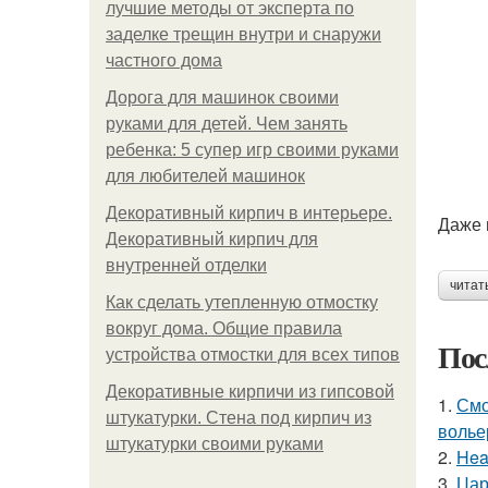
лучшие методы от эксперта по
заделке трещин внутри и снаружи
частного дома
Дорога для машинок своими
руками для детей. Чем занять
ребенка: 5 супер игр своими руками
для любителей машинок
Декоративный кирпич в интерьере.
Даже 
Декоративный кирпич для
внутренней отделки
читат
Как сделать утепленную отмостку
вокруг дома. Общие правила
Пос
устройства отмостки для всех типов
Декоративные кирпичи из гипсовой
1.
Смо
штукатурки. Стена под кирпич из
волье
штукатурки своими руками
2.
Hea
3.
Цар