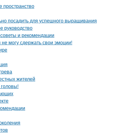
е пространство
льно посадить для успешного выращивания
ое руководство
 советы и рекомендации
и не могу сдержать свои эмоции!
ире
кция
грева
местных жителей
 головы!
нающих
екте
екомендации
околения
етов