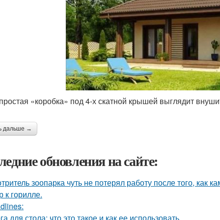
простая «коробка» под 4-х скатной крышей выглядит внуши
ь дальше →
ледние обновления на сайте:
тритель зоопарка чуть не потерял работу после того, как к
р к горилле.
dlines:
га для стола: что это такое и как ее использовать