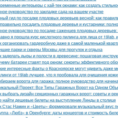
ременные интерьеры с хай-тек окнами: как создать стильно
ное руководство по закладке сада на вашем участке
ный гид по посадке плодовых деревьев весной: как прави
 правильно посадить плодовые деревья и кустарники: полн
ное руководство по посадке саженцев плодовых деревьев:
авно я прошла курс кислотного пилинга для лица от 19lab, 
к организовать гардеробную даже в самой маленькой кварт
чшие парки и скверы Москвы для прогулок и отдыха
к заделать дыры и полости в древесине: пошаговая инстру
чему батареи ставят под окном: секреты эффективного обо
кие интересные факты о Красноярске могут удивить даже 
линги от 19lab лучшее, что я пробовала для очищения кожи
бираем ворота для гаража: полное руководство для начи
икальный Проект: Все Типы Гаражных Ворот на Одном Объ
к выбрать дизайн секционных гаражных ворот: советы и р
е найти дешевые билеты на выступление Линды в столице
к Стас Намин и «Цветы» формировали музыкальный вкус п
уппа «Любэ» в Оренбурге: даты концертов и стоимость бил