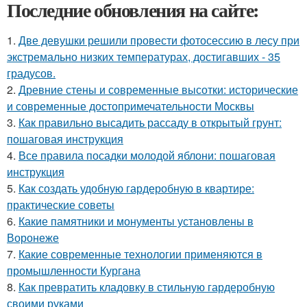
Последние обновления на сайте:
1.
Две девушки решили провести фотосессию в лесу при
экстремально низких температурах, достигавших - 35
градусов.
2.
Древние стены и современные высотки: исторические
и современные достопримечательности Москвы
3.
Как правильно высадить рассаду в открытый грунт:
пошаговая инструкция
4.
Все правила посадки молодой яблони: пошаговая
инструкция
5.
Как создать удобную гардеробную в квартире:
практические советы
6.
Какие памятники и монументы установлены в
Воронеже
7.
Какие современные технологии применяются в
промышленности Кургана
8.
Как превратить кладовку в стильную гардеробную
своими руками