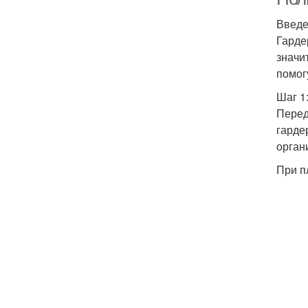
Введ
Гарде
значи
помог
Шаг 1
Перед
гарде
орган
При п