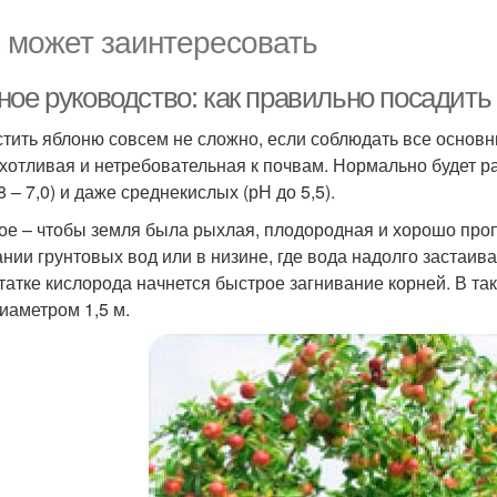
 может заинтересовать
ное руководство: как правильно посадить
тить яблоню совсем не сложно, если соблюдать все основны
хотливая и нетребовательная к почвам. Нормально будет ра
8 – 7,0) и даже среднекислых (рН до 5,5).
ое – чтобы земля была рыхлая, плодородная и хорошо пропу
ании грунтовых вод или в низине, где вода надолго застаив
татке кислорода начнется быстрое загнивание корней. В та
диаметром 1,5 м.