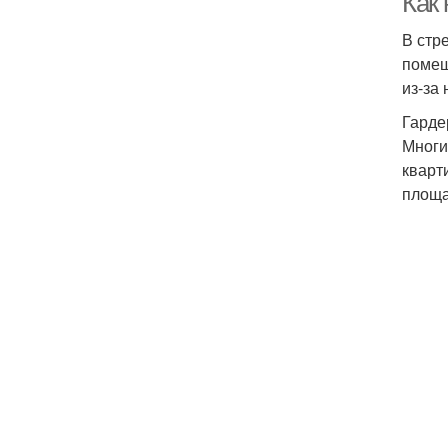
Как
В стр
помещ
из-за
Гарде
Многи
кварт
площа