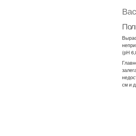
Вас
Пол
Вырас
непри
(рН 6,
Главн
залег
недос
см и 