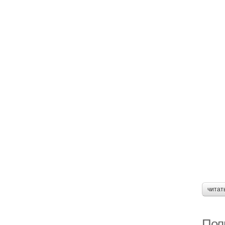
читат
Полн