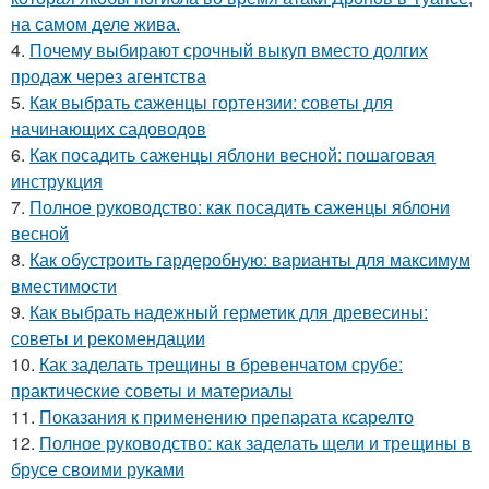
на самом деле жива.
4.
Почему выбирают срочный выкуп вместо долгих
продаж через агентства
5.
Как выбрать саженцы гортензии: советы для
начинающих садоводов
6.
Как посадить саженцы яблони весной: пошаговая
инструкция
7.
Полное руководство: как посадить саженцы яблони
весной
8.
Как обустроить гардеробную: варианты для максимум
вместимости
9.
Как выбрать надежный герметик для древесины:
советы и рекомендации
10.
Как заделать трещины в бревенчатом срубе:
практические советы и материалы
11.
Показания к применению препарата ксарелто
12.
Полное руководство: как заделать щели и трещины в
брусе своими руками