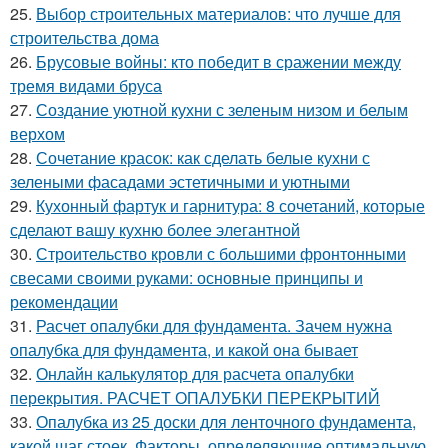
25.
Выбор строительных материалов: что лучше для
строительства дома
26.
Брусовые войны: кто победит в сражении между
тремя видами бруса
27.
Создание уютной кухни с зеленым низом и белым
верхом
28.
Сочетание красок: как сделать белые кухни с
зелеными фасадами эстетичными и уютными
29.
Кухонный фартук и гарнитура: 8 сочетаний, которые
сделают вашу кухню более элегантной
30.
Строительство кровли с большими фронтонными
свесами своими руками: основные принципы и
рекомендации
31.
Расчет опалубки для фундамента. Зачем нужна
опалубка для фундамента, и какой она бывает
32.
Онлайн калькулятор для расчета опалубки
перекрытия. РАСЧЕТ ОПАЛУБКИ ПЕРЕКРЫТИЙ
33.
Опалубка из 25 доски для ленточного фундамента,
какой шаг стоек. Факторы, определяющие оптимальную