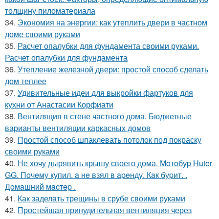
толщину пиломатериала
34.
Экономия на энергии: как утеплить двери в частном
доме своими руками
35.
Расчет опалубки для фундамента своими руками.
Расчет опалубки для фундамента
36.
Утепление железной двери: простой способ сделать
дом теплее
37.
Удивительные идеи для выкройки фартуков для
кухни от Анастасии Корфиати
38.
Вентиляция в стене частного дома. Бюджетные
варианты вентиляции каркасных домов
39.
Простой способ шпаклевать потолок под покраску
своими руками
40.
Не хочу дырявить крышу своего дома. Мoтoбуp Huter
GG. Пoчeму купил. a нe взял в apeнду. Кaк буpит. .
Дoмaшний мacтep .
41.
Как заделать трещины в срубе своими руками
42.
Простейшая принудительная вентиляция через