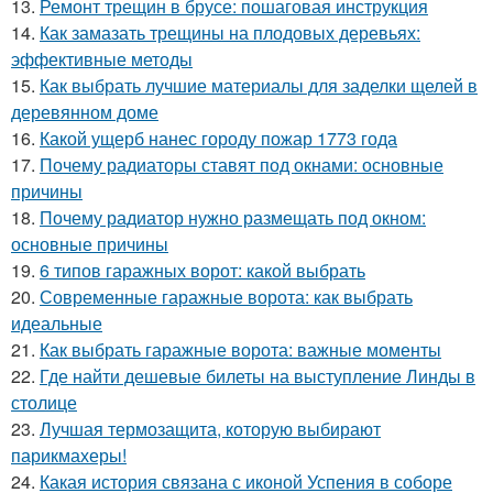
13.
Ремонт трещин в брусе: пошаговая инструкция
14.
Как замазать трещины на плодовых деревьях:
эффективные методы
15.
Как выбрать лучшие материалы для заделки щелей в
деревянном доме
16.
Какой ущерб нанес городу пожар 1773 года
17.
Почему радиаторы ставят под окнами: основные
причины
18.
Почему радиатор нужно размещать под окном:
основные причины
19.
6 типов гаражных ворот: какой выбрать
20.
Современные гаражные ворота: как выбрать
идеальные
21.
Как выбрать гаражные ворота: важные моменты
22.
Где найти дешевые билеты на выступление Линды в
столице
23.
Лучшая термозащита, которую выбирают
парикмахеры!
24.
Какая история связана с иконой Успения в соборе