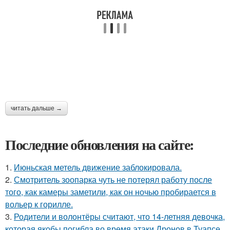
читать дальше →
Последние обновления на сайте:
1.
Июньская метель движение заблокировала.
2.
Смотритель зоопарка чуть не потерял работу после
того, как камеры заметили, как он ночью пробирается в
вольер к горилле.
3.
Родители и волонтёры считают, что 14-летняя девочка,
которая якобы погибла во время атаки Дронов в Туапсе,