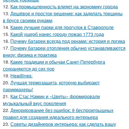
12.
Как промышленность влияет на экономику города
13.
Дешёвое и простое решение: как заделать трещины
в брусе своими руками
14.
Какие лучшие парки для прогулок в Ставрополе
15.
Какой ущерб нанес городу пожар 1773 года
16.
Почему батареи всегда под окнами: история и логика
17.
Почему батареи отопления обычно устанавливаются
внизу: физика и практика
18.
Какие традиции и обычаи Санкт-Петербурга
сохраняются до сих пор
19.
Headlines:
20.
Лучшая термозащита, которую выбирают
парикмахеры!
21.
Как Стас Намин и «Цветы» формировали
музыкальный вкус поколения
22.
Декорирование без ошибок: 9 беспроигрышных
правил для создания идеального интерьера
23.
Советы дизайнеров интерьера: как сделать вашу