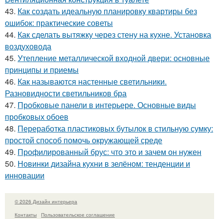
43.
Как создать идеальную планировку квартиры без
ошибок: практические советы
44.
Как сделать вытяжку через стену на кухне. Установка
воздуховода
45.
Утепление металлической входной двери: основные
принципы и приемы
46.
Как называются настенные светильники.
Разновидности светильников бра
47.
Пробковые панели в интерьере. Основные виды
пробковых обоев
48.
Переработка пластиковых бутылок в стильную сумку:
простой способ помочь окружающей среде
49.
Профилированный брус: что это и зачем он нужен
50.
Новинки дизайна кухни в зелёном: тенденции и
инновации
© 2026 Дизайн интерьера
Контакты
Пользовательское соглашение