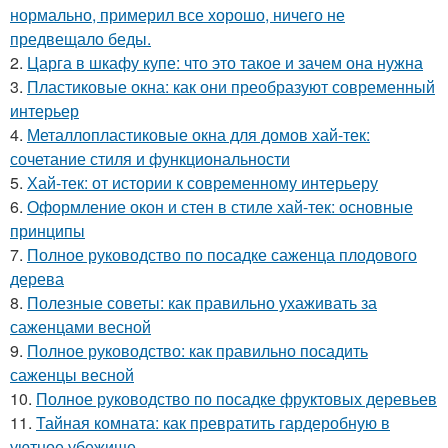
нормально, примерил все хорошо, ничего не
предвещало беды.
2.
Царга в шкафу купе: что это такое и зачем она нужна
3.
Пластиковые окна: как они преобразуют современный
интерьер
4.
Металлопластиковые окна для домов хай-тек:
сочетание стиля и функциональности
5.
Хай-тек: от истории к современному интерьеру
6.
Оформление окон и стен в стиле хай-тек: основные
принципы
7.
Полное руководство по посадке саженца плодового
дерева
8.
Полезные советы: как правильно ухаживать за
саженцами весной
9.
Полное руководство: как правильно посадить
саженцы весной
10.
Полное руководство по посадке фруктовых деревьев
11.
Тайная комната: как превратить гардеробную в
уютное убежище