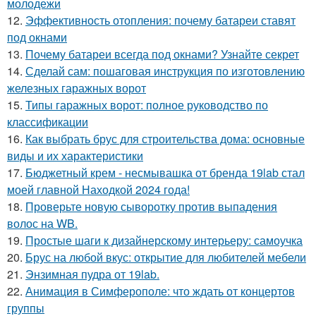
молодежи
12.
Эффективность отопления: почему батареи ставят
под окнами
13.
Почему батареи всегда под окнами? Узнайте секрет
14.
Сделай сам: пошаговая инструкция по изготовлению
железных гаражных ворот
15.
Типы гаражных ворот: полное руководство по
классификации
16.
Как выбрать брус для строительства дома: основные
виды и их характеристики
17.
Бюджетный крем - несмывашка от бренда 19lab стал
моей главной Находкой 2024 года!
18.
Проверьте новую сыворотку против выпадения
волос на WB.
19.
Простые шаги к дизайнерскому интерьеру: самоучка
20.
Брус на любой вкус: открытие для любителей мебели
21.
Энзимная пудра от 19lab.
22.
Анимация в Симферополе: что ждать от концертов
группы