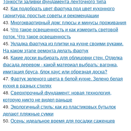
Тонкости заливки фундамента ленточного типа
42.
Как подобрать цвет фартука под цвет кухонного
гарнитура: простые советы и рекомендации
43.
Многоквартирный дом: плюсы и минусы проживания
44.
Что такое освещенность и как измерить световой
поток. Что такое освещенность
45.
Укладка фартука из плитки на кухне своими руками.
На каком этапе ремонта делать фартук
46.
Какие доски выбирать для облицовки стен. Отделка
фасада деревом - какой материал выбрать: вагонка,
имитация бруса, блок хаус или обрезная доска?
47.
Фартук зеленого цвета в белой кухне. Зелено белая
кухня в разных стилях
48.
Сверхпрочный фундамент: новая технология,
которую никто не видел раньше
49.
Экологичный стиль: как из пластиковых бутылок
делают пляжные сумки
50.
Осень: идеальное время для посадки саженцев