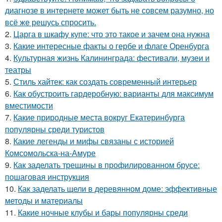
диагнозе в интернете может быть не совсем разумно, но
всё же решусь спросить.
2.
Царга в шкафу купе: что это такое и зачем она нужна
3.
Какие интересные факты о гербе и флаге Оренбурга
4.
Культурная жизнь Калининграда: фестивали, музеи и
театры
5.
Стиль хайтек: как создать современный интерьер
6.
Как обустроить гардеробную: варианты для максимум
вместимости
7.
Какие природные места вокруг Екатеринбурга
популярны среди туристов
8.
Какие легенды и мифы связаны с историей
Комсомольска-на-Амуре
9.
Как заделать трещины в профилированном брусе:
пошаговая инструкция
10.
Как заделать щели в деревянном доме: эффективные
методы и материалы
11.
Какие ночные клубы и бары популярны среди