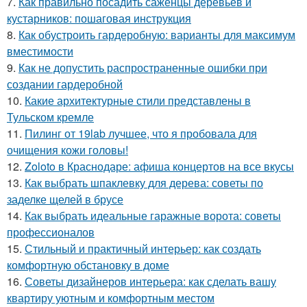
7.
Как правильно посадить саженцы деревьев и
кустарников: пошаговая инструкция
8.
Как обустроить гардеробную: варианты для максимум
вместимости
9.
Как не допустить распространенные ошибки при
создании гардеробной
10.
Какие архитектурные стили представлены в
Тульском кремле
11.
Пилинг от 19lab лучшее, что я пробовала для
очищения кожи головы!
12.
Zoloto в Краснодаре: афиша концертов на все вкусы
13.
Как выбрать шпаклевку для дерева: советы по
заделке щелей в брусе
14.
Как выбрать идеальные гаражные ворота: советы
профессионалов
15.
Стильный и практичный интерьер: как создать
комфортную обстановку в доме
16.
Советы дизайнеров интерьера: как сделать вашу
квартиру уютным и комфортным местом