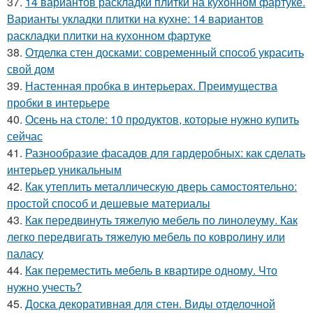
37.
14 вариантов раскладки плитки на кухонном фартуке.
Варианты укладки плитки на кухне: 14 вариантов
раскладки плитки на кухонном фартуке
38.
Отделка стен досками: современный способ украсить
свой дом
39.
Настенная пробка в интерьерах. Преимущества
пробки в интерьере
40.
Осень на столе: 10 продуктов, которые нужно купить
сейчас
41.
Разнообразие фасадов для гардеробных: как сделать
интерьер уникальным
42.
Как утеплить металлическую дверь самостоятельно:
простой способ и дешевые материалы
43.
Как передвинуть тяжелую мебель по линолеуму. Как
легко передвигать тяжелую мебель по ковролину или
паласу
44.
Как переместить мебель в квартире одному. Что
нужно учесть?
45.
Доска декоративная для стен. Виды отделочной