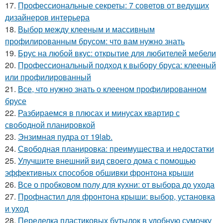
17.
Профессиональные секреты: 7 советов от ведущих
дизайнеров интерьера
18.
Выбор между клееным и массивным
профилированным брусом: что вам нужно знать
19.
Брус на любой вкус: открытие для любителей мебели
20.
Профессиональный подход к выбору бруса: клееный
или профилированный
21.
Все, что нужно знать о клееном профилированном
брусе
22.
Разбираемся в плюсах и минусах квартир с
свободной планировкой
23.
Энзимная пудра от 19lab.
24.
Свободная планировка: преимущества и недостатки
25.
Улучшите внешний вид своего дома с помощью
эффективных способов обшивки фронтона крыши
26.
Все о пробковом полу для кухни: от выбора до ухода
27.
Профнастил для фронтона крыши: выбор, установка
и уход
28.
Переделка пластиковых бутылок в удобную сумочку