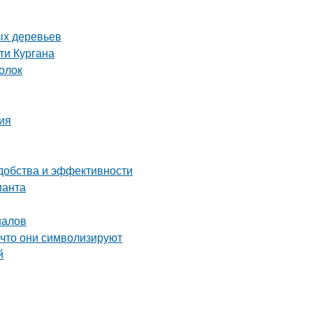
ых деревьев
ти Кургана
голок
ия
удобства и эффективности
ианта
налов
 что они символизируют
й