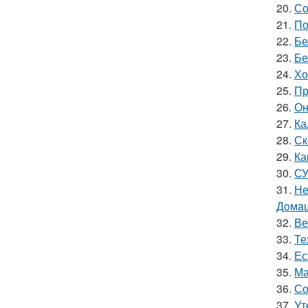
20.
Со
21.
По
22.
Бе
23.
Бе
24.
Хо
25.
Пр
26.
Он
27.
Ка
28.
Ск
29.
Ка
30.
СУ
31.
Не
Дoмaш
32.
Ве
33.
Те
34.
Ес
35.
Ма
36.
Со
37.
Ут