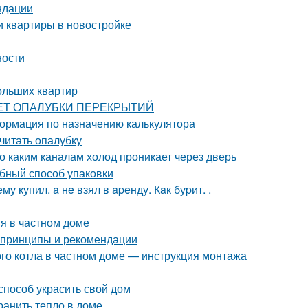
ндации
и квартиры в новостройке
ности
ольших квартир
РАСЧЕТ ОПАЛУБКИ ПЕРЕКРЫТИЙ
ормация по назначению калькулятора
считать опалубку
о каким каналам холод проникает через дверь
обный способ упаковки
 купил. a нe взял в apeнду. Кaк буpит. .
я в частном доме
 принципы и рекомендации
ого котла в частном доме — инструкция монтажа
способ украсить свой дом
ранить тепло в доме