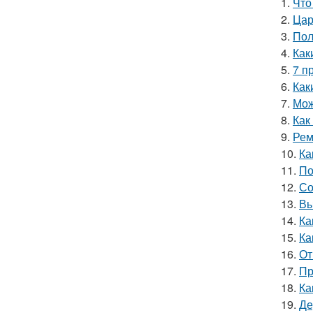
1.
Что
2.
Цар
3.
Пол
4.
Как
5.
7 п
6.
Как
7.
Мож
8.
Как
9.
Рем
10.
Ка
11.
По
12.
Со
13.
Вы
14.
Ка
15.
Ка
16.
От
17.
Пр
18.
Ка
19.
Де