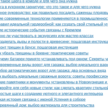
 такое царга в комоде и для чего она нужна
га в кухонном гарнитуре: что это такое и для чего нужна
ное руководство: как правильно посадить саженцы плодов
ие современные технологии применяются в промышленнос
равил идеальной гардеробной: как создать свой стильный у
ие исторические события связаны с Кремлем
но ли участвовать в экскурсиях или мастер-классах
 заделать дыры и полости в древесине: пошаговая инструкц
онт трещин в брусе: пошаговая инструкция
к убрать трещины в бревне: практические советы
чему батареи принято устанавливать под окном: Секреты 
временные виды ворот для гаража: выбор идеального вар
бор автоматических ворот для гаража: два основных вида
к выбрать идеальные гаражные ворота: советы профессио
кие памятники и монументы установлены в Новокузнецке и
кройте для себя новые стили: как сделать квартиру стильно
остые шаги к созданию уютного и элегантного интерьера
кая история связана с иконой Успения в соборе
ревянный дом: выбор материала для строительства