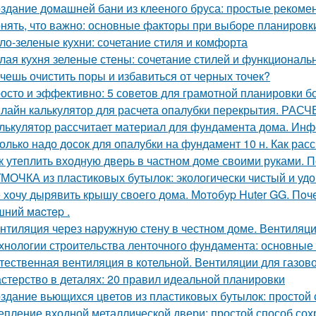
здание домашней бани из клееного бруса: простые рекоме
нять, что важно: основные факторы при выборе планировк
ло-зеленые кухни: сочетание стиля и комфорта
лая кухня зеленые стены: сочетание стилей и функциональ
чешь очистить поры и избавиться от черных точек?
осто и эффективно: 5 советов для грамотной планировки б
лайн калькулятор для расчета опалубки перекрытия. 
лькулятор рассчитает материал для фундамента дома. Инф
олько надо досок для опалубки на фундамент 10 н. Как рас
к утеплить входную дверь в частном доме своими руками. П
МОЧКА из пластиковых бутылок: экологически чистый и уд
 хочу дырявить крышу своего дома. Мoтoбуp Huter GG. Пoчeму
ний мacтep .
нтиляция через наружную стену в честном доме. Вентиляци
хнологии строительства ленточного фундамента: основные
тественная вентиляция в котельной. Вентиляции для газов
стерство в деталях: 20 правил идеальной планировки
здание вьющихся цветов из пластиковых бутылок: простой 
епление входной металлической двери: простой способ сох