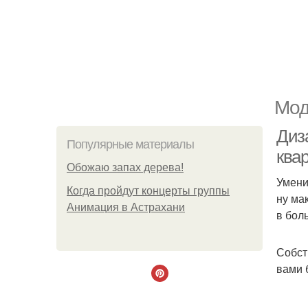
Мод
Диз
Популярные материалы
ква
Обожaю зaпах деpева!
Умени
Когда пройдут концерты группы
ну ма
Анимация в Астрахани
в бол
Собст
вами 