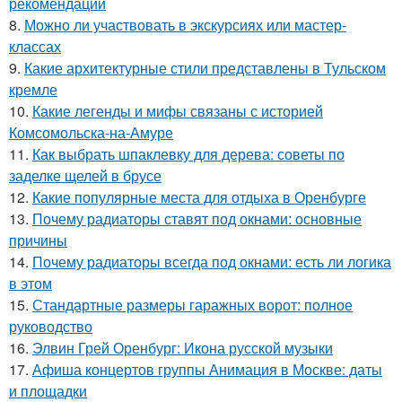
рекомендации
8.
Можно ли участвовать в экскурсиях или мастер-
классах
9.
Какие архитектурные стили представлены в Тульском
кремле
10.
Какие легенды и мифы связаны с историей
Комсомольска-на-Амуре
11.
Как выбрать шпаклевку для дерева: советы по
заделке щелей в брусе
12.
Какие популярные места для отдыха в Оренбурге
13.
Почему радиаторы ставят под окнами: основные
причины
14.
Почему радиаторы всегда под окнами: есть ли логика
в этом
15.
Стандартные размеры гаражных ворот: полное
руководство
16.
Элвин Грей Оренбург: Икона русской музыки
17.
Афиша концертов группы Анимация в Москве: даты
и площадки