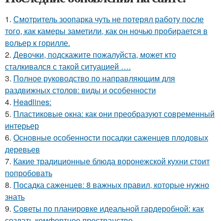
1.
Смотритель зоопарка чуть не потерял работу после
того, как камеры заметили, как он ночью пробирается в
вольер к горилле.
2.
Девочки, подскажите пожалуйста, может кто
сталкивался с такой ситуацией ….
3.
Полное руководство по направляющим для
раздвижных столов: виды и особенности
4.
Headlines:
5.
Пластиковые окна: как они преобразуют современный
интерьер
6.
Основные особенности посадки саженцев плодовых
деревьев
7.
Какие традиционные блюда воронежской кухни стоит
попробовать
8.
Посадка саженцев: 8 важных правил, которые нужно
знать
9.
Советы по планировке идеальной гардеробной: как
создать комфортное пространство